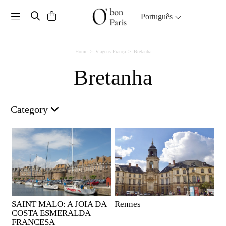
Toggle navigation
Português
Home
Viagens França
Bretanha
Bretanha
Category
SAINT MALO: A JOIA DA
Rennes
COSTA ESMERALDA
FRANCESA