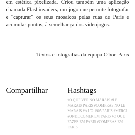
em estética pixelizada. Criou também uma aplicação
chamada Flashinvaders, um jogo que permite fotografar
e "capturar" os seus mosaicos pelas ruas de Paris e
acumular pontos, à semelhança dos videojogos.
Textos e fotografias da equipa O'bon Paris
Compartilhar
Hashtags
#O QUE VER NO MARAIS
#LE
MARAIS PARIS
#COMPRAS NO LE
MARAIS
#A L'O 1905 PARIS
#MERCI
#ONDE COMER EM PARIS
#O QUE
FAZER EM PARIS
#COMPRAS EM
PARIS