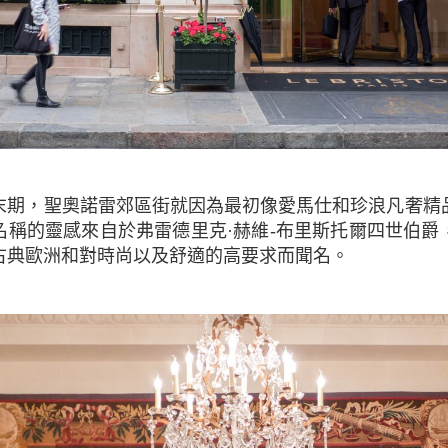
名稱的靈感來自於弗雷德里克·赫維-布里斯托爾四世伯爵
古典歐洲和對時尚以及舒適的高要求而聞名。