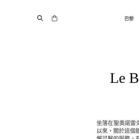
巴黎
Le
坐落在聖奧諾雷郊區街上，今年(2015年)這個標誌性的飯店正在慶祝九十週年，自從1925年
以來，關於這個
懈可擊的服務，