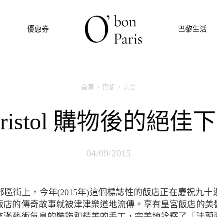
優惠券
巴黎生活
首頁
巴黎
美食
 Bristol 購物後的絕
04/09/2015
飯店的傳奇故事就被津津樂道地流傳。享有皇宮飯店的美
充滿藝術氣息的裝飾和精美的手工，完美地詮釋了「法蘭