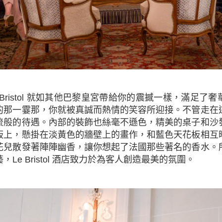
的那一霎那，你就被真誠而熱情的笑容所迎接。不管走在
流般的待遇。內部的裝飾也絲毫不遜色，精美的桌子和沙
板上，懸掛在淡黃色的牆壁上的畫作，和藍色天花板相互
花兒散發著陣陣幽香，讓你想起了法國那些著名的香水。
Le Bristol 酒店致力於為客人創造最美的氛圍。