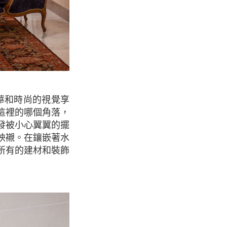
這裡的哪個角落，
發被小心翼翼的擺
映襯。在鑲嵌著水
所有的建材和裝飾