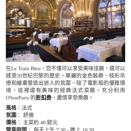
在Le Train Bleu，您不僅可以享受美味佳餚，還可以
感受20世紀巴黎的歷史。華麗的金色裝飾、枝形吊
燈和繪畫營造出迷人的氛圍。除了電影般的優雅環
境，這裡還有美味的經典法式菜餚。充分利用
O'bonParis 的
折扣券
，盡情享受樂趣。
風格
：法式
氛圍
： 舒適
價格
： 主菜約 40 歐元
營業時間
： 每天上午 7:30 - 晚上 10:30