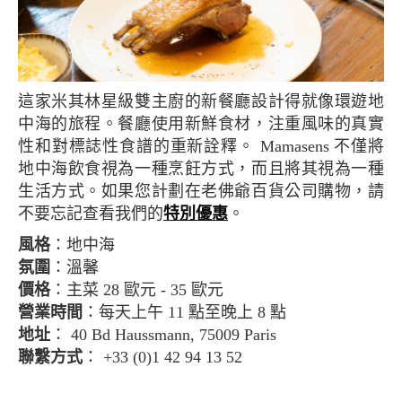
這家米其林星級雙主廚的新餐廳設計得就像環遊地
中海的旅程。餐廳使用新鮮食材，注重風味的真實
性和對標誌性食譜的重新詮釋。 Mamasens 不僅將
地中海飲食視為一種烹飪方式，而且將其視為一種
生活方式。如果您計劃在老佛爺百貨公司購物，請
不要忘記查看我們的
特別優惠
。
風格
：地中海
氛圍
：溫馨
價格
：主菜 28 歐元 - 35 歐元
營業時間
：每天上午 11 點至晚上 8 點
地址
： 40 Bd Haussmann, 75009 Paris
聯繫方式
： +33 (0)1 42 94 13 52