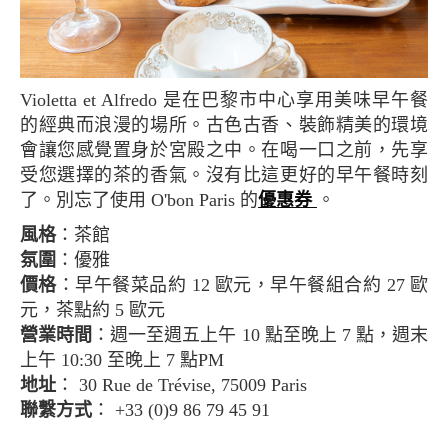
Violetta et Alfredo 是在巴黎市中心享用美味早午餐
的經典而浪漫的場所。古色古香、裝飾精美的環境
會讓您感覺置身於宮殿之中。在喝一口之前，先享
受您選擇的茶的香氣。沒有比這更好的早午餐時刻
了。別忘了使用 O'bon Paris 的
優惠券
。
風格
：茶館
氛圍
：優雅
價格
：早午餐菜品約 12 歐元，早午餐組合約 27 歐
元，茶點約 5 歐元
營業時間
：週一至週五上午 10 點至晚上 7 點，週末
上午 10:30 至晚上 7 點PM
地址
： 30 Rue de Trévise, 75009 Paris
聯繫方式
： +33 (0)9 86 79 45 91