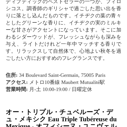
ディプティックのベストセラーの一つが、フィロ
シコス。調香師のギリシャで過ごした思い出を香
りに落とし込んだものです。イチヂクの葉の青々
としたグリーンな香りに、イチヂクの実のミルキ
ーな甘さがアクセントになっています。そこに加
わるシダーウッドが、フレッシュながらも深みを
与え、ライトだけれど一年中マッチする香りで
す。リラックスして自然体で、心地よい秋冬を過
ごしたい方におすすめのフレグランスです。
住所:
34 Boulevard Saint-Germain, 75005 Paris
アクセス:
メトロ10番線 Maubert Mutualité駅
営業時間:
月-土 10:00-19:00 / 日曜定休
オー・トリプル・チュベルーズ・デ
ュ・メキシク Eau Triple Tubéreuse du
Mexique - オフィシーヌ・ユニヴェル