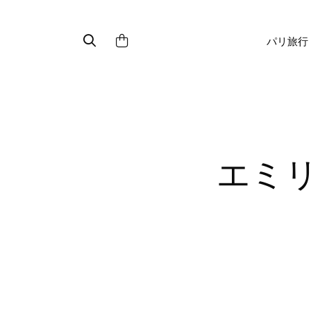
パリ旅行
エミリー、パリへ行く : ガブリエ