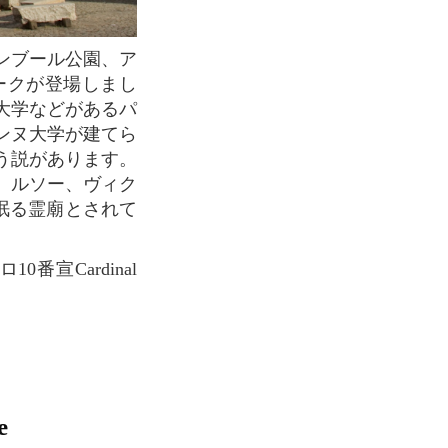
ークが登場しまし
大学などがあるパ
ンヌ大学が建てら
う説があります。
、ルソー、ヴィク
眠る霊廟とされて
ロ10番宣Cardinal
e