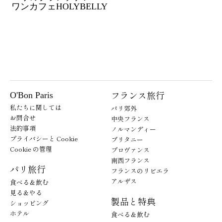
ワンカフェHOLYBELLY
フランス旅行
O'Bon Paris
私たちに関しては
パリ郊外
お問合せ
中央フランス
法的事項
ノルマンディー
プライバシーと Cookie
ブリタニー
Cookie の管理
プロヴァンス
南西フランス
パリ旅行
フランスのリビエラ
アルザス
食べる＆飲む
見る＆やる
製品と特典
ショッピング
ホテル
食べる＆飲む