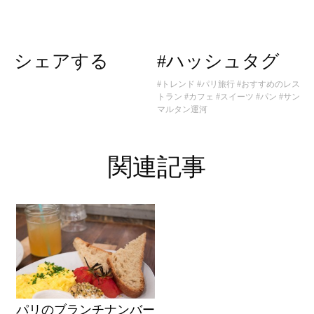
シェアする
#ハッシュタグ
#トレンド
#パリ旅行
#おすすめのレス
トラン
#カフェ
#スイーツ
#パン
#サン
マルタン運河
関連記事
パリのブランチナンバー