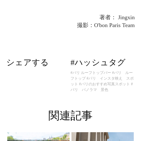
著者： Jingxin
撮影：O'bon Paris Team
シェアする
#ハッシュタグ
#パリ ルーフトップバー
#パリ ルー
フトップ
#パリ インスタ映え スポ
ット
#パリのおすすめ写真スポット
#
パリ パノラマ 景色
関連記事