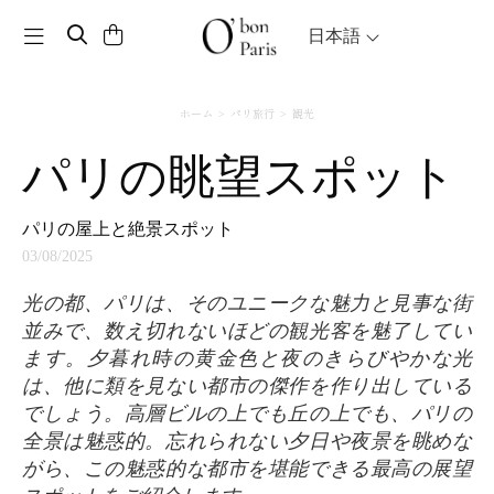
Toggle navigation
日本語
ホーム
パリ旅行
観光
パリの眺望スポット
パリの屋上と絶景スポット
03/08/2025
光の都、パリは、そのユニークな魅力と見事な街
並みで、数え切れないほどの観光客を魅了してい
ます。夕暮れ時の黄金色と夜のきらびやかな光
は、他に類を見ない都市の傑作を作り出している
でしょう。高層ビルの上でも丘の上でも、パリの
全景は魅惑的。忘れられない夕日や夜景を眺めな
がら、この魅惑的な都市を堪能できる最高の展望