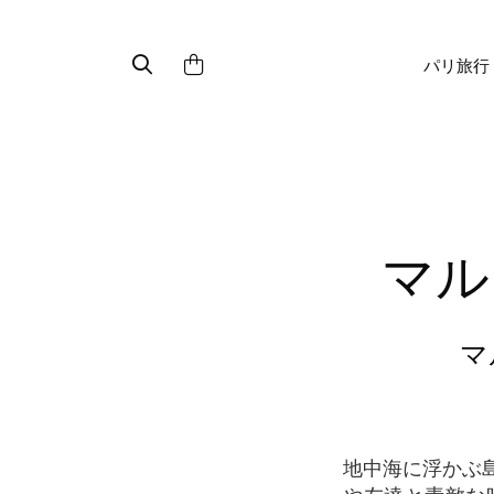
パリ旅行
マ
地中海に浮かぶ島から構成されているマルタは、泳いだり日光浴を楽しんだり、また家族