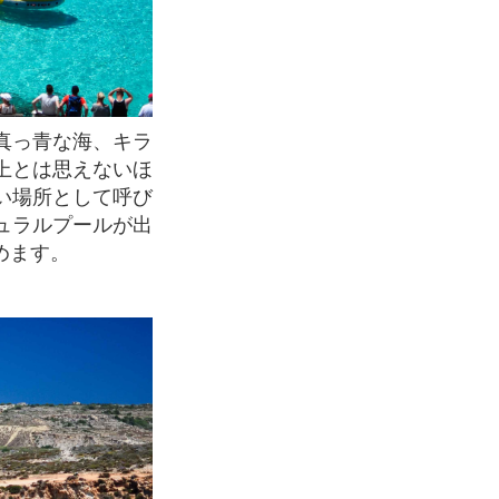
上とは思えないほ
い場所として呼び
ュラルプールが出
めます。