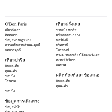
O'Bon Paris
เที่ยวฝรั่งเศส
เกี่ยวกับเรา
ชานเมืองปารีส
ติดต่อเรา
ฝรั่งเศสตอนกลาง
ข้อมูลทางกฎหมาย
นอร์มังดี
ความเป็นส่วนตัวและคุกกี้
บริททานี่
จัดการคุกกี้
โปรวองซ์
ทางตะวันตกเฉียงใต้ของฝรั่งเศส
เที่ยวปารีส
เฟรนช์ริเวียร่า
อัลซาส
กินและดื่ม
ดูและทำ
ผลิตภัณฑ์และข้อเสนอ
ชอปปิ้ง
โรงแรม
กินและดื่ม
ดูและทำ
ชอปปิ้ง
ข้อมูลการเดินทาง
ข้อมูลทั่วไป