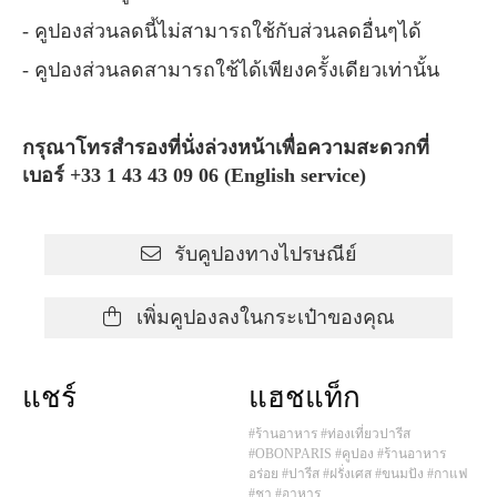
- คูปองส่วนลดนี้ไม่สามารถใช้กับส่วนลดอื่นๆได้
- คูปองส่วนลดสามารถใช้ได้เพียงครั้งเดียวเท่านั้น
กรุณาโทรสำรองที่นั่งล่วงหน้าเพื่อความสะดวกที่
เบอร์ +33 1 43 43 09 06 (English service)
รับคูปองทางไปรษณีย์
เพิ่มคูปองลงในกระเป๋าของคุณ
แชร์
แฮชแท็ก
#ร้านอาหาร
#ท่องเที่ยวปารีส
#OBONPARIS
#คูปอง
#ร้านอาหาร
อร่อย
#ปารีส
#ฝรั่งเศส
#ขนมปัง
#กาแฟ
#ชา
#อาหาร