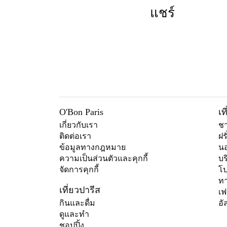
แชร์
O'Bon Paris
เ
เกี่ยวกับเรา
ชา
ติดต่อเรา
ฝร
ข้อมูลทางกฎหมาย
นอ
ความเป็นส่วนตัวและคุกกี้
บร
จัดการคุกกี้
โป
ทา
เที่ยวปารีส
เฟ
กินและดื่ม
อั
ดูและทำ
ชอปปิ้ง