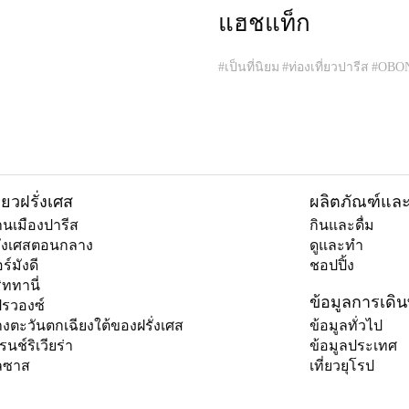
แฮชแท็ก
#เป็นที่นิยม
#ท่องเที่ยวปารีส
#OBO
ที่ยวฝรั่งเศส
ผลิตภัณฑ์แล
นเมืองปารีส
กินและดื่ม
ั่งเศสตอนกลาง
ดูและทำ
ร์มังดี
ชอปปิ้ง
ิททานี่
ข้อมูลการเดิ
รวองซ์
งตะวันตกเฉียงใต้ของฝรั่งเศส
ข้อมูลทั่วไป
รนช์ริเวียร่า
ข้อมูลประเทศ
ลซาส
เที่ยวยุโรป