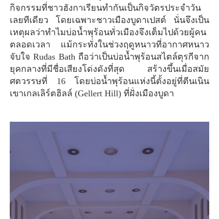
กิจกรรมที่ชาวฮังกาเรียนทำกันเป็นกิจวัตรประจำวัน
เลยทีเดียว โดยเฉพาะชาวเมืองบูดาเปสต์ นั่นจึงเป็น
เหตุผลว่าทำไมบ่อน้ำพุร้อนทั่วเมืองจึงเต็มไปด้วยผู้คน
ตลอดเวลา แม้กระทั่งในช่วงฤดูหนาวที่อากาศหนาว
จับใจ Rudas Bath ถือว่าเป็นบ่อน้ำพุร้อนสไตล์ตุรกีจาก
ยุคกลางที่มีชื่อเสียงโด่งดังที่สุด สร้างขึ้นเมื่อสมัย
ศตวรรษที่ 16 โดยบ่อน้ำพุร้อนแห่งนี้ตั้งอยู่ที่ตีนเนิน
เขาเกลเลิร์ตฮิลล์ (Gellert Hill) ที่ฝั่งเมืองบูดา