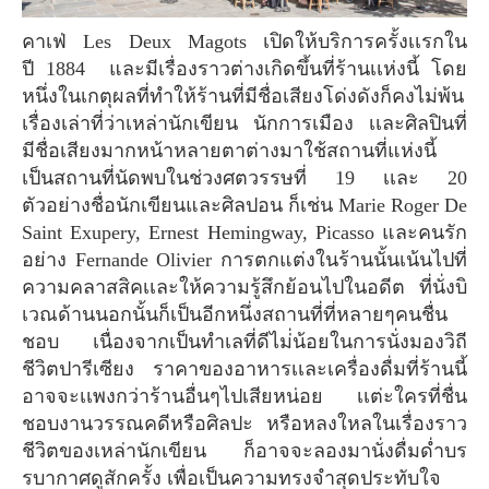
คาเฟ่ Les Deux Magots เปิดให้บริการครั้งเเรกใน
ปี 1884 และมีเรื่องราวต่างเกิดขึ้นที่ร้านเเห่งนี้ โดย
หนึ่งในเกตุผลที่ทำให้ร้านที่มีชื่อเสียงโด่งดังก็คงไม่พ้น
เรื่องเล่าที่ว่าเหล่านักเขียน นักการเมือง เเละศิลปินที่
มีชื่อเสียงมากหน้าหลายตาต่างมาใช้สถานที่แห่งนี้
เป็นสถานที่นัดพบในช่วงศตวรรษที่ 19 เเละ 20
ตัวอย่างชื่อนักเขียนและศิลปอน ก็เช่น Marie Roger De
Saint Exupery, Ernest Hemingway, Picasso และคนรัก
อย่าง Fernande Olivier การตกแต่งในร้านนั้นเน้นไปที่
ความคลาสสิคเเละให้ความรู้สึกย้อนไปในอดีต ที่นั่งบิ
เวณด้านนอกนั้นก็เป็นอีกหนึ่งสถานที่ที่หลายๆคนชื่น
ชอบ เนื่องจากเป็นทำเลที่ดีไม่่น้อยในการนั่งมองวิถี
ชีวิตปารีเซียง ราคาของอาหารเเละเครื่องดื่มที่ร้านนี้
อาจจะเเพงกว่าร้านอื่นๆไปเสียหน่อย เเต่ะใครที่ชื่น
ชอบงานวรรณคดีหรือศิลปะ หรือหลงใหลในเรื่องราว
ชีวิตของเหล่านักเขียน ก็อาจจะลองมานั่งดื่มด่ำบร
รบากาศดูสักครั้ง เพื่อเป็นความทรงจำสุดประทับใจ