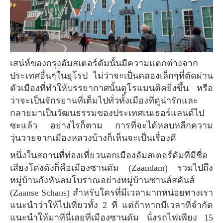
เสน่ห์ของกรุงอัมสเตอร์ดัมนั้นมีความแตกต่างจาก
ประเทศอื่นๆในยุโรป ไม่ว่าจะเป็นคลองเล็กๆที่ตัดผ่าน
ตัวเมืองที่ทำให้บรรยากาศนั้นดูโรแมนติคยิ่งขึ้น หรือ
ว่าจะเป็นจักรยานที่เต็มไปทั่วทั้งเมืองที่ดูน่ารักและ
กลายมาเป็นวัฒนธรรมของประเทศเนเธอร์แลนด์ไป
ซะแล้ว อย่างไรก็ตาม การที่จะได้หลบหลีกความ
วุ่นวายจากเมืองหลวงบ้างก็เห็นจะเป็นเรื่องดี
หนึ่งในสถานที่ท่องเที่ยวนอกเมืองอัมสเตอร์ดัมที่มีชื่อ
เสียงโด่งดังก็คือเมืองซานดัม (Zaandam) รวมไปถึง
หมู่บ้านกังหันลมโบราณอย่างหมู่บ้านซานส์สคันส์
(Zaanse Schans) สำหรับใครที่มีเวลามากหน่อยทางเรา
แนะนำว่าให้ไปเที่ยวทั้ง 2 ที่ แต่ถ้าหากมีเวลาที่จำกัด
แนะนำให้มาที่นี่เลยที่เมืองซานดัม นั่งรถไฟเพียง 15