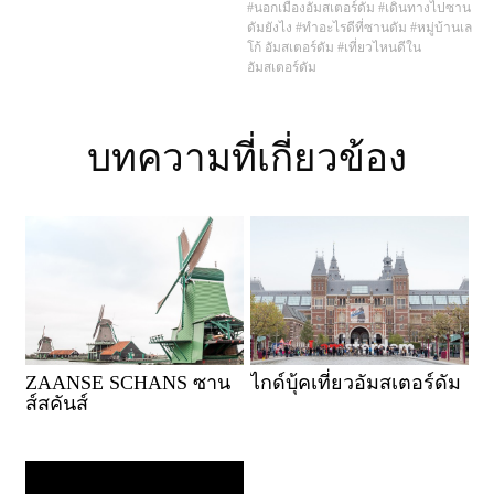
#นอกเมืองอัมสเตอร์ดัม
#เดินทางไปซาน
ดัมยังไง
#ทำอะไรดีที่ซานดัม
#หมู่บ้านเล
โก้ อัมสเตอร์ดัม
#เที่ยวไหนดีใน
อัมสเตอร์ดัม
บทความที่เกี่ยวข้อง
ZAANSE SCHANS ซาน
ไกด์บุ้คเที่ยวอัมสเตอร์ดัม
ส์สคันส์