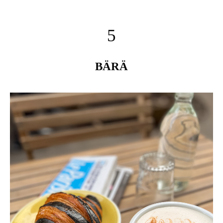
5
BÄRÄ