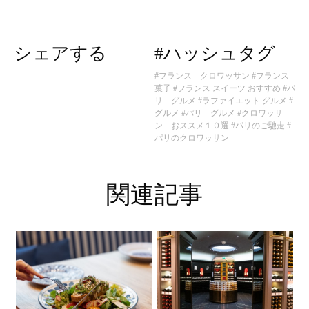
シェアする
#ハッシュタグ
#フランス クロワッサン
#フランス
菓子
#フランス スイーツ おすすめ
#パ
リ グルメ
#ラファイエット グルメ
#
グルメ
#パリ グルメ
#クロワッサ
ン おススメ１０選
#パリのご馳走
#
パリのクロワッサン
関連記事