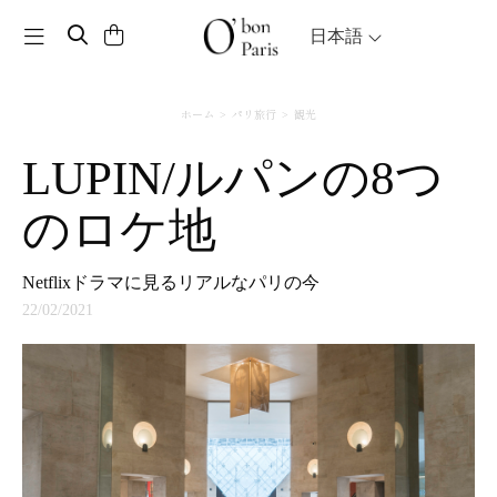
Toggle navigation
日本語
ホーム
パリ旅行
観光
LUPIN/ルパンの8つ
のロケ地
Netflixドラマに見るリアルなパリの今
22/02/2021