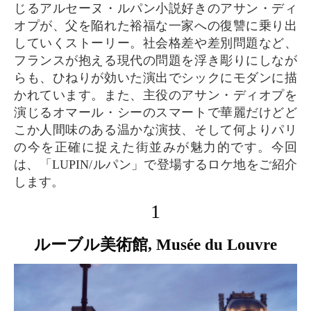
じるアルセーヌ・ルパン小説好きのアサン・ディ
オプが、父を陥れた裕福な一家への復讐に乗り出
していくストーリー。社会格差や差別問題など、
フランスが抱える現代の問題を浮き彫りにしなが
らも、ひねりが効いた演出でシックにモダンに描
かれています。また、主役のアサン・ディオプを
演じるオマール・シーのスマートで華麗だけどど
こか人間味のある温かな演技、そして何よりパリ
の今を正確に捉えた街並みが魅力的です。今回
は、「LUPIN/ルパン」で登場するロケ地をご紹介
します。
1
ルーブル美術館, Musée du Louvre