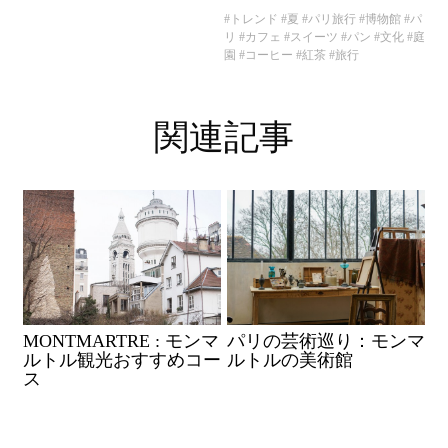
#トレンド
#夏
#パリ旅行
#博物館
#パ
リ
#カフェ
#スイーツ
#パン
#文化
#庭
園
#コーヒー
#紅茶
#旅行
関連記事
MONTMARTRE : モンマ
パリの芸術巡り：モンマ
ルトル観光おすすめコー
ルトルの美術館
ス