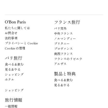
フランス旅行
O'Bon Paris
私たちに関しては
パリ郊外
お問合せ
中央フランス
法的事項
ノルマンディー
プライバシーと Cookie
ブリタニー
Cookie の管理
プロヴァンス
南西フランス
パリ旅行
フランスのリビエラ
アルザス
食べる＆飲む
見る＆やる
製品と特典
ショッピング
ホテル
食べる＆飲む
見る＆やる
ショッピング
旅行情報
一般情報