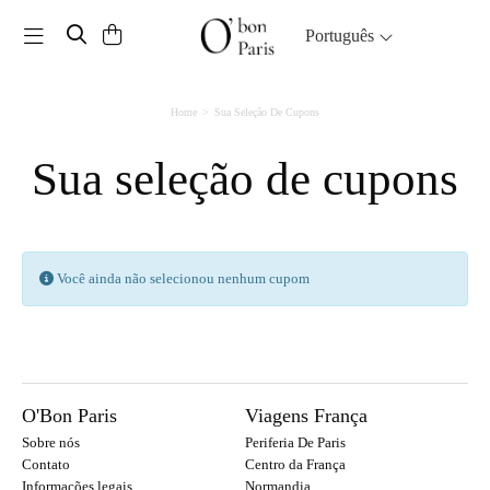
Toggle navigation
Português
Home
Sua Seleção De Cupons
Sua seleção de cupons
Você ainda não selecionou nenhum cupom
O'Bon Paris
Viagens França
Sobre nós
Periferia De Paris
Contato
Centro da França
Informações legais
Normandia