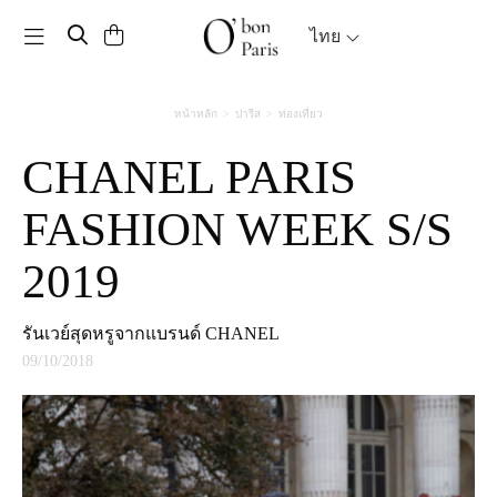
Toggle navigation
ไทย
หน้าหลัก
ปารีส
ท่องเที่ยว
CHANEL PARIS
FASHION WEEK S/S
2019
รันเวย์สุดหรูจากแบรนด์ CHANEL
09/10/2018