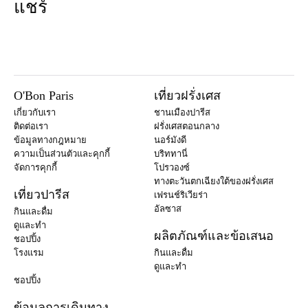
แชร์
O'Bon Paris
เที่ยวฝรั่งเศส
เกี่ยวกับเรา
ชานเมืองปารีส
ติดต่อเรา
ฝรั่งเศสตอนกลาง
ข้อมูลทางกฎหมาย
นอร์มังดี
ความเป็นส่วนตัวและคุกกี้
บริททานี่
จัดการคุกกี้
โปรวองซ์
ทางตะวันตกเฉียงใต้ของฝรั่งเศส
เที่ยวปารีส
เฟรนช์ริเวียร่า
อัลซาส
กินและดื่ม
ดูและทำ
ผลิตภัณฑ์และข้อเสนอ
ชอปปิ้ง
โรงแรม
กินและดื่ม
ดูและทำ
ชอปปิ้ง
ข้อมูลการเดินทาง