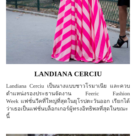
LANDIANA CERCIU
Landiana Cerciu เป็นนางแบบชาวโรมาเนีย และควบ
ตำแหน่งรองประธานจัดงาน Feeric Fashion
Week แฟชั่นวีคที่ใหญ่ที่สุดในยุโรปตะวันออก เรียกได้
ว่าเธอเป็นแฟชั่นบล็อกเกอร์ผู้ทรงอิทธิพลที่สุดในขณะ
นี้