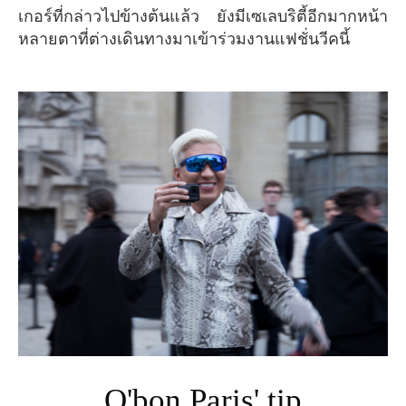
เกอร์ที่กล่าวไปข้างต้นแล้ว ยังมีเซเลบริตี้อีกมากหน้า
หลายตาที่ต่างเดินทางมาเข้าร่วมงานแฟชั่นวีคนี้
O'bon Paris' tip