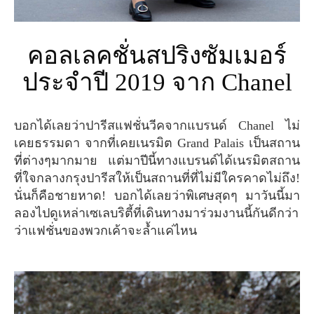
คอลเลคชั่นสปริงซัมเมอร์
ประจำปี 2019 จาก Chanel
บอกได้เลยว่าปารีสแฟชั่นวีคจากแบรนด์ Chanel ไม่
เคยธรรมดา จากที่เคยเนรมิต Grand Palais เป็นสถาน
ที่ต่างๆมากมาย แต่มาปีนี้ทางแบรนด์ได้เนรมิตสถาน
ที่ใจกลางกรุงปารีสให้เป็นสถานที่ที่ไม่มีใครคาดไม่ถึง!
นั่นก็คือชายหาด! บอกได้เลยว่าพิเศษสุดๆ มาวันนี้มา
ลองไปดูเหล่าเซเลบริตี้ที่เดินทางมาร่วมงานนี้กันดีกว่า
ว่าแฟชั่นของพวกเค้าจะล้ำแค่ไหน