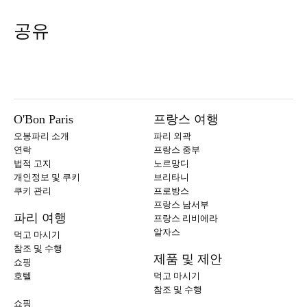
공유
O'Bon Paris
프랑스 여행
오봉파리 소개
파리 외곽
연락
프랑스 중부
법적 고지
노르망디
개인정보 및 쿠키
브리타니
쿠키 관리
프로방스
프랑스 남서부
파리 여행
프랑스 리비에라
알자스
먹고 마시기
참조 및 수행
제품 및 제안
쇼핑
호텔
먹고 마시기
참조 및 수행
쇼핑