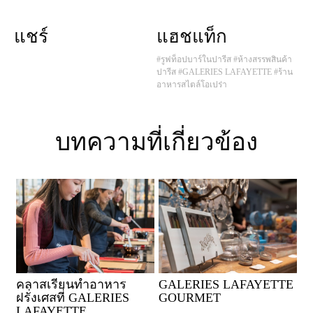
แชร์
แฮชแท็ก
#รูฟท็อปบาร์ในปารีส
#ห้างสรรพสินค้า
ปารีส
#GALERIES LAFAYETTE
#ร้าน
อาหารสไตล์โอเปร่า
บทความที่เกี่ยวข้อง
คลาสเรียนทำอาหาร
GALERIES LAFAYETTE
ฝรั่งเศสที่ GALERIES
GOURMET
LAFAYETTE