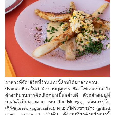
อาหารที่จัดเสิร์ฟที่ร้านแห่งนี้ล้วนได้มาจากส่วน
ประกอบที่สดใหม่ ผักตามฤดูการ ชีส ไข่และขนมปัง
ต่างๆที่ผ่านการคัดเลือกมาเป็นอย่างดี ตัวอย่างเมนูที่
น่าสนใจก็มีมากมาย เช่น Turkish eggs, สลัดกรีกโย
เกิร์ต(Greek yogurt salad), หน่อไม้ฝรั่งขาวย่าง (grilled
white asparagus) เป็นต้น ซึ่งเมนูที่ยกตัวอย่างมานี้