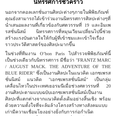
นิทรรศการชั่วคราว
นอกจากคอลเลกชั่นงานศิลปะต่างๆภายในพิพิธภัณฑ์
คุณยังสามารถได้เข้าร่วมงานนิทรรศการศิลปะต่างๆที่
นำเสนอผลงานที่เกี่ยวข้องกับศตวรรษที่ 19 และอิมเพ
รสชั่นนิสม์ นิทรรศการที่หมุนเวียนเปลี่ยนไปนี้ช่วย
สร้างเเรงบันดาลใจให้กับผู้ที่เข้าชมเเละเข้าใจเรื่อง
ราวประวัติศาสตร์ของศิลปะมากขึ้น
ในช่วงที่ทีมงาน O’bon Paris ไปสำรวจพิพิธภัณฑ์นี้
เป็นช่วงเดียวกับนิทรรศการ มีชื่อว่า "FRANTZ MARC
/ AUGUST MACK. THE ADVENTURE OF THE
BLUE RIDER" ซึ่งเป็นงานศิลปะในแนวคิด เอกซเพรส
ชั่นนิสม์ แนวคิด "เอกซเพรสชั่นนิสม์" เป็นกลุ่ม
เคลื่อนไหวในประเทศเยอรมนีเมื่อช่วงศตวรรษที่ 20
งานศิลปะตามแบบฉบับเอกซเพรสชั่นนิสม์เป็นงาน
ศิลปะที่เเตกต่างจากเเนวคิดดั้งเดิมอย่างสิ้นเชิง พร้อม
ด้วยความตั้งใจที่จะล้มล้างโครงสร้างทางสังคมแบบ
เก่ามีความเชื่อมโยงอย่างยิ่งกับการก่อกำเนิด