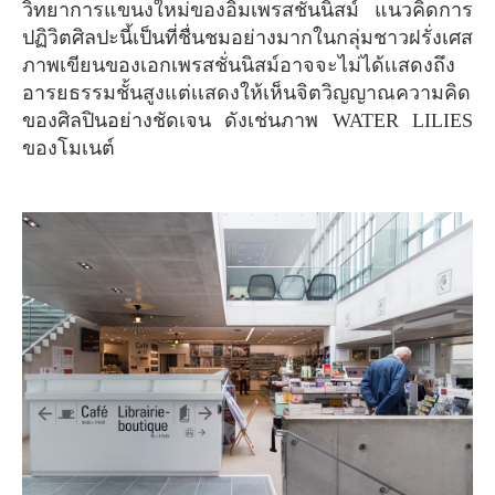
วิทยาการแขนงใหม่ของอิมเพรสชั่นนิสม์ แนวคิดการ
ปฏิวิตศิลปะนี้เป็นที่ชื่นชมอย่างมากในกลุ่มชาวฝรั่งเศส
ภาพเขียนของเอกเพรสชั่นนิสม์อาจจะไม่ได้เเสดงถึง
อารยธรรมชั้นสูงแต่เเสดงให้เห็นจิตวิญญาณความคิด
ของศิลปินอย่างชัดเจน ดังเช่นภาพ WATER LILIES
ของโมเนต์