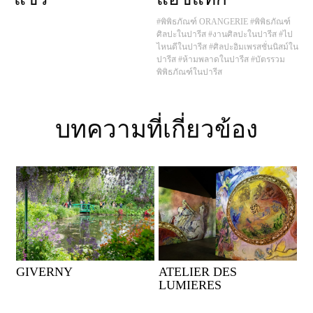
#พิพิธภัณฑ์ ORANGERIE
#พิพิธภัณฑ์
ศิลปะในปารีส
#งานศิลปะในปารีส
#ไป
ไหนดีในปารีส
#ศิลปะอิมเพรสชั่นนิสม์ใน
ปารีส
#ห้ามพลาดในปารีส
#บัตรรวม
พิพิธภัณฑ์ในปารีส
บทความที่เกี่ยวข้อง
GIVERNY
ATELIER DES
LUMIERES