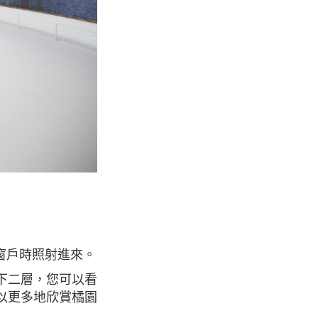
窗戶時照射進來。
以更多地欣賞橘園