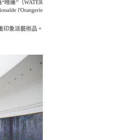
“睡蓮”（WATER
 l'Orangerie