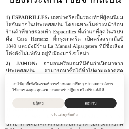
1) ESPADRILLES:
เอสปาดริลเป็นรองเท้าที่ผู้คนนิยม
ใส่กันมากในประเทศสเปน โดยเฉพาะในช่วงหน้าร้อน
ร้านค้าที่ขายรองเท้า Espadrilles ที่เก่าแก่ที่สุดในสเปน
คือ Casa Hernanz ที่กรุงมาดริด เปิดครั้งแรกเมื่อปี
1840 และยังมีร้าน La Manual Alpargatera ที่มีชื่อเสียง
โด่งดังไม่แพ้กัน อยู่ที่เมืองบาร์เซโลน่า
2) JAMON:
ฮามอนหรือแฮมที่มีต้นกำเนิดมาจาก
ประเทศสเปน สามารถหาซื้อได้ทั่วไปตามตลาดสด
หรือซุปเปอร์มาเก็ต ถ้าหากคุณต้องการเดินทางต่อไป
เราใช้คุกกี้เพื่อวิเคราะห์การเข้าชมและปรับปรุงประสบการณ์การ
ยังประเทศอื่นๆในยุโรป ตรวจสอบข้อมูลให้แน่ใจก่อน
ใช้งานของคุณ คุณสามารถยอมรับ ปฏิเสธ หรือปรับแต่งได้
ว่าสามารถนำฮามอนเข้าประเทศได้ มิเช่นนั้นอาจจะ
โดนเจ้าหน้าที่สั่งให้ทิ้งได้
ปฏิเสธ
ยอมรับ
3) SANGRIA:
แซงเกรียเป็นเครื่องดื่มแอลกอฮอล์ชื่อ
ปรับแต่ง
ดูเพิ่มเติม
ดังจากประเทศสเปนที่ต้องลอง เพื่อเป็นการเก็บเอา
บรรยากาศที่ประเทศสเปนกลับมาบ้าน ซื้อแซงเกรียติด