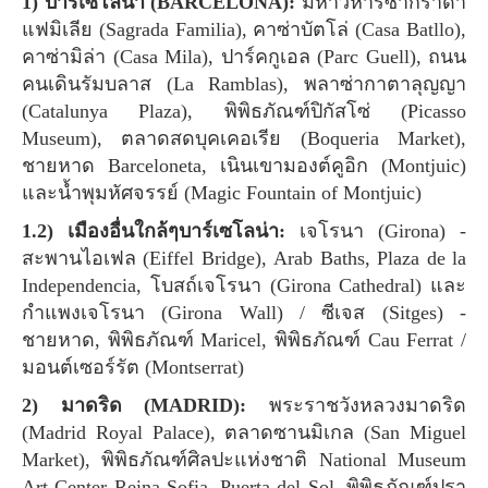
1) บาร์เซโลน่า (BARCELONA):
มหาวิหารซากราดา
แฟมิเลีย (Sagrada Familia), คาซ่าบัตโล่ (Casa Batllo),
คาซ่ามิล่า (Casa Mila), ปาร์คกูเอล (Parc Guell), ถนน
คนเดินรัมบลาส (La Ramblas), พลาซ่ากาตาลุญญา
(Catalunya Plaza), พิพิธภัณฑ์ปิกัสโซ่ (Picasso
Museum), ตลาดสดบุคเคอเรีย (Boqueria Market),
ชายหาด Barceloneta, เนินเขามองต์คูอิก (Montjuic)
และน้ำพุมหัศจรรย์ (Magic Fountain of Montjuic)
1.2) เมืองอื่นใกล้ๆบาร์เซโลน่า:
เจโรนา (Girona) -
สะพานไอเฟล (Eiffel Bridge), Arab Baths, Plaza de la
Independencia, โบสถ์เจโรนา (Girona Cathedral) และ
กำแพงเจโรนา (Girona Wall) / ซีเจส (Sitges) -
ชายหาด, พิพิธภัณฑ์ Maricel, พิพิธภัณฑ์ Cau Ferrat /
มอนต์เซอร์รัต (Montserrat)
2) มาดริด (MADRID):
พระราชวังหลวงมาดริด
(Madrid Royal Palace), ตลาดซานมิเกล (San Miguel
Market), พิพิธภัณฑ์ศิลปะแห่งชาติ National Museum
Art Center Reina Sofia, Puerta del Sol, พิพิธภัณฑ์ปรา