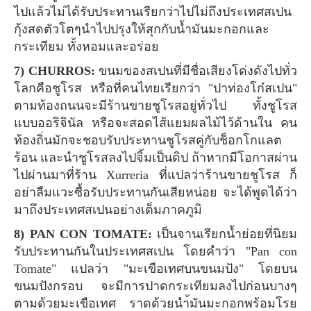
ไปแล้วไม่ได้รับประทานเรียกว่าไปไม่ถึงประเทศสเปน
กุ้งสดตัวโตๆนำไปปรุงให้สุกกับน้ำมันมะกอกและ
กระเทียม ทั้งหอมและอร่อย
7) CHURROS:
ขนมของสเปนที่มีชื่อเสียงโด่งดังไปทั่ว
โลกคือชูโรส หรือที่คนไทยเรียกว่า "ปาท่องโก๋สเปน"
ตามท้องถนนจะมีร้านขายชูโรสอยู่ทั่วไป ทั้งชูโรส
แบบออริจินัล หรือจะสอดไส้แยมผลไม้ไว้ด้านใน คน
ท้องถิ่นมักจะชอบรับประทานชูโรสคู่กับช็อกโกแลต
ร้อน และนำชูโรสลงไปจิ้มเป็นดิป ถ้าหากมีโอกาสผ่าน
ไปผ่านมาที่ร้าน Xurreria ที่แปลว่าร้านขายชูโรส ก็
อย่าลืมแวะซื้อรับประทานกันเสียหน่อย จะได้พูดได้ว่า
มาถึงประเทศสเปนอย่างเต็มภาคภูมิ
8) PAN CON TOMATE:
เป็นจานเรียกน้ำย่อยที่นิยม
รับประทานกันในประเทศสเปน โดยคำว่า "Pan con
Tomate" แปลว่า "มะเขือเทศบนขนมปัง" โดยบน
ขนมปังกรอบ จะมีการปาดกระเทียมลงไปก่อนบางๆ
ตามด้วยมะเขือเทศ ราดด้วยนำ้มันมะกอกพร้อมโรย