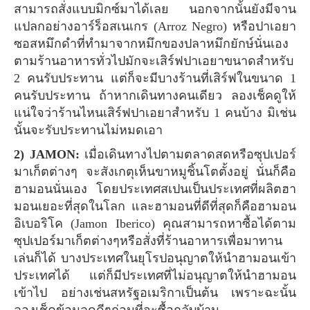
สามารถสั่งแบบมิกซ์มาได้เลย นอกจากนั้นยังมีจาน
แปลกอย่างอาร์ร็อสเนเกร (Arroz Negro) หรือปาเอยา
ซอสหมึกดำที่ทำมาจากหมึกของปลาหมึกยักษ์นั่นเอง
ตามร้านอาหารทั่วไปมักจะเสิร์ฟปาเอยาขนาดสำหรับ
2 คนรับประทาน แต่ก็จะมีบางร้านที่เสิร์ฟในขนาด 1
คนรับประทาน ถ้าหากเดินทางคนเดียว ลองเช็คดูให้
แน่ใจว่าร้านไหนเสิร์ฟปาเอยาสำหรับ 1 คนบ้าง มิเช่น
นั้นจะรับประทานไม่หมดเอา
2) JAMON:
เมื่อเดินทางไปตามตลาดสดหรือซุปเปอร์
มาเก็ตต่างๆ จะสังเกตุเห็นขาหมูชิ้นโตตั้งอยู่ นั่นก็คือ
ฮามอนนั่นเอง โดยประเทศสเปนเป็นประเทศที่ผลิตฮา
มอนเยอะที่สุดในโลก และฮามอนที่ดีที่สุดก็คือฮามอน
อิเบอริโค (Jamon Iberico) คุณสามารถหาซื้อได้ตาม
ซุปเปอร์มาเก็ตต่างๆหรือสั่งที่ร้านอาหารเพื่อมาทาน
เล่นก็ได้ บางประเทศในยุโรปอนุญาตให้นำฮามอนเข้า
ประเทศได้ แต่ก็มีประเทศที่ไม่อนุญาตให้นำฮามอน
เข้าไป อย่างเช่นสหรัฐอเมริกาเป็นต้น เพราะฉะนั้น
ลองเช็คข้อมูลดูดีๆก่อนที่จะซื้อกลับบ้าน