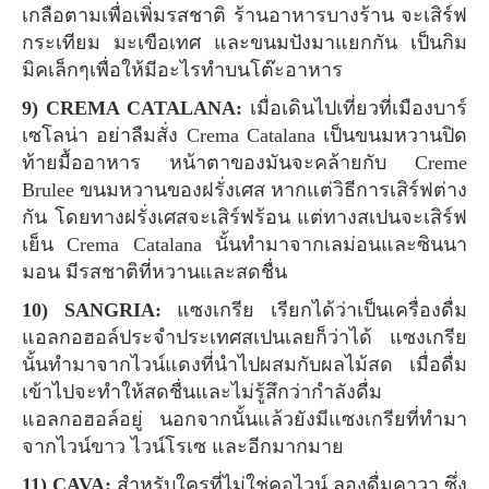
เกลือตามเพื่อเพิ่มรสชาติ ร้านอาหารบางร้าน จะเสิร์ฟ
กระเทียม มะเขือเทศ และขนมปังมาแยกกัน เป็นกิม
มิคเล็กๆเพื่อให้มีอะไรทำบนโต๊ะอาหาร
9) CREMA CATALANA:
เมื่อเดินไปเที่ยวที่เมืองบาร์
เซโลน่า อย่าลืมสั่ง Crema Catalana เป็นขนมหวานปิด
ท้ายมื้ออาหาร หน้าตาของมันจะคล้ายกับ Creme
Brulee ขนมหวานของฝรั่งเศส หากแต่วิธีการเสิร์ฟต่าง
กัน โดยทางฝรั่งเศสจะเสิร์ฟร้อน แต่ทางสเปนจะเสิร์ฟ
เย็น Crema Catalana นั้นทำมาจากเลม่อนและซินนา
มอน มีรสชาติที่หวานและสดชื่น
10) SANGRIA:
แซงเกรีย เรียกได้ว่าเป็นเครื่องดื่ม
แอลกอฮอล์ประจำประเทศสเปนเลยก็ว่าได้ แซงเกรีย
นั้นทำมาจากไวน์แดงที่นำไปผสมกับผลไม้สด เมื่อดื่ม
เข้าไปจะทำให้สดชื่นและไม่รู้สึกว่ากำลังดื่ม
แอลกอฮอล์อยู่ นอกจากนั้นแล้วยังมีแซงเกรียที่ทำมา
จากไวน์ขาว ไวน์โรเซ และอีกมากมาย
11) CAVA:
สำหรับใครที่ไม่ใช่คอไวน์ ลองดื่มคาวา ซึ่ง