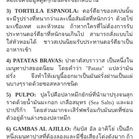
3) TORTILLA ESPANOLA:
ตอร์ตียาของสเปนนั้น
จะมีรูปร่างที่หนากว่าและเนื้อสัมผัสที่หนักกว่า ด้วยไข่
มะเขือเทศ และหัวหอม ถ้าหากใครที่ไม่ต้องการรับ
ประทานตอร์ตียาที่หนักจนเกินไป สามารถสั่งแบบไม่
ใส่หัวหอมได้ ชาวสเปนนิยมรับประทานตอร์ตียาเป็น
อาหารเช้า
4) PATATAS BRAVAS:
ปาตาตัสบราวาส เป็นหนึ่งใน
เมนูทาปาสยอดนิยม โดยคำว่า "Patata" แปลว่ามัน
ฝรั่ง จึงทำให้เมนูนี้ออกมาเป็นมันฝรั่งฝานเป็นแผ่
นบางๆราดด้วยซอสหลากชนิด
5) PULPO:
ปุลโปคือปลาหมึกยักษ์ที่นำมาปรุงจนสุก
ราดด้วยน้ำมันมะกอก เกลือสมุทร (Sea Salts) และผง
ปาปริก้า โดยส่วนมากจะเสิร์ฟพร้อมกับมันบดที่ซ่อน
ตัวอยู่ด้านล่างของปลาหมึก
6) GAMBAS AL AJILLO:
กัมบัส อัล อาคิโย่ เป็นอีก
หนึ่งเมนูทาปาสที่ต้องลองและมีชื่อเสียงโด่งดังมาก ถ้า