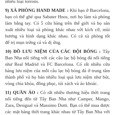
nhiều loại torrons.
9) XÀ PHÒNG HAND MADE :
Khi bạn ở Barcelona,
​​bạn có thể ghé qua Sabater Hnos, nơi họ làm xà phòng
làm bằng tay. Có 5 cửa hàng trên thế giới và họ sản
xuất nhiều loại xà phòng khác nhau với kích cỡ, mùi
hương và hình dạng khác nhau. Có cả xà phòng tốt
để trị mụn trứng cá và dị ứng.
10) ĐỒ LƯU NIỆM CỦA CÁC ĐỘI BÓNG :
Tây
Ban Nha nổi tiếng với các câu lạc bộ bóng đá nổi tiếng
như Real Madrid và FC Barcelona. Có rất nhiều cửa
hàng lưu niệm của mỗi câu lạc bộ bóng đá ở trung tâm
thành phố và họ bán nhiều loại quà lưu niệm như bút,
vòng chìa khóa, đồng phục, túi xách và áo khoác.
11) QUẦN ÁO :
Có rất nhiều thương hiệu thời trang
nổi tiếng đến từ Tây Ban Nha như Camper, Mango,
Zara, Desigual và Massimo Dutti. Bạn có thể mua được
các mặt hàng thời trang khác nhau từ Tây Ban Nha với