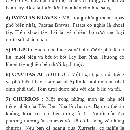
dày hơn và đầy đặn hơn một chút với trứng, cà chua và
hành tây. Đây là thực đơn hoàn hảo cho bữa sáng.
4) PATATAS BRAVAS :
Một trong những menu tapas
phổ biến nhất, Patatas Bravas. Patata có nghĩa là khoai
tây. Trên khoai tây thái lát và chiên, họ rưới các loại
nước sốt khác nhau.
5) PULPO :
Bạch tuộc luộc và xắt nhỏ được phủ dầu ô
liu, muối biển và bột ớt bột Tây Ban Nha. Thường có
khoai tây nghiền bên dưới bạch tuộc.
6) GAMBAS AL AJILLO :
Một loại tapas nổi tiếng
và phổ biến khác, Gambas al Ajillo là một món ăn nhất
định phải thử. Tôm tươi được nấu với dầu ô liu và tỏi.
7) CHURROS :
Một trong những món ăn nhẹ nổi
tiếng nhất của Tây Ban Nha là churros. Bạn có thể ăn
không, hoặc có mứt bên trong là tốt. Người dân địa
phương thường ăn churros với sô cô la nóng và nhúng
churros. Nếu bạn đi ngang qua Xurreria, có nghĩa là