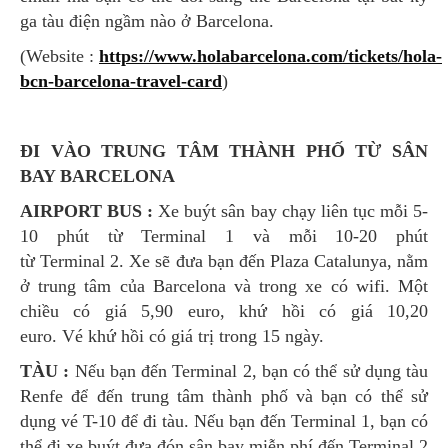
ga tàu điện ngầm nào ở Barcelona.
(Website :
https://www.holabarcelona.com/tickets/hola-
bcn-barcelona-travel-card
)
ĐI VÀO TRUNG TÂM THÀNH PHỐ TỪ SÂN
BAY BARCELONA
AIRPORT BUS :
Xe buýt sân bay chạy liên tục mỗi 5-
10 phút từ Terminal 1 và mỗi 10-20 phút
từ Terminal 2. Xe sẽ đưa bạn đến Plaza Catalunya, nằm
ở trung tâm của Barcelona và trong xe có wifi. Một
chiều có giá 5,90 euro, khứ hồi có giá 10,20
euro. Vé khứ hồi có giá trị trong 15 ngày.
TÀU :
Nếu bạn đến Terminal 2, bạn có thể sử dụng tàu
Renfe để đến trung tâm thành phố và bạn có thể sử
dụng vé T-10 để đi tàu. Nếu bạn đến Terminal 1, bạn có
thể đi xe buýt đưa đón sân bay miễn phí đến Terminal 2