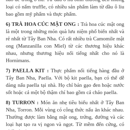
loại có nấm truffle, có nhiều sản phẩm làm từ dầu ô liu
bao gồm mỹ phẩm và thực phẩm.
6) TRÀ HOA CÚC MẬT ONG :
Trà hoa cúc mật ong
là một trong những món quà lưu niệm phổ biến nhất và
rẻ nhất từ ​​Tây Ban Nha. Có rất nhiều trà Camomile mật
ong (Manzanilla con Miel) từ các thương hiệu khác
nhau, nhưng thương hiệu nổi tiếng nhất cho nó là
Hornimans.
7) PAELLA KIT :
Thực phẩm nổi tiếng hàng đầu ở
Tây Ban Nha, Paella. Với bộ kit paella, bạn có thể dễ
dàng nấu paella tại nhà. Họ chỉ bán gạo đen hoặc nước
sốt hoặc cả một bộ thậm chí bao gồm cả chảo paella.
8) TURRON :
Món ăn nhẹ tiêu biểu nhất ở Tây Ban
Nha, Torron. Mỗi vùng có công thức nấu ăn khác nhau.
Thường được làm bằng mật ong, trứng, đường và các
loại hạt tạo ra vị ngon và ngọt. Từ mềm đến cứng, có