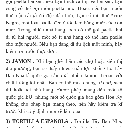
gọi paella hải sản, nếu bạn thích cả thịt và hải sản, bạn
cũng có thể gọi món paella mix. Hoặc, nếu bạn muốn
thử một cái gì đó độc đáo hơn, bạn có thể thử Arroz
Negro, một loại paella đen được làm bằng mực của con
mực. Trong nhiều nhà hàng, bạn có thể gọi paella khi
đi từ hai người, một số ít nhà hàng có thể làm paella
cho một người. Nếu bạn đang đi du lịch một mình, hãy
kiểm tra trước thực đơn.
2) JAMON :
Khi bạn ghé thăm các chợ hoặc siêu thị
địa phương, bạn sẽ thấy nhiều chân lợn khổng lồ. Tây
Ban Nha là quốc gia sản xuất nhiều Jamon Iberian với
chất lượng tốt nhất. Bạn có thể mua chúng từ chợ, siêu
thị hoặc tại nhà hàng. Được phép mang đến một số
quốc gia EU, nhưng một số quốc gia bao gồm Hoa Kỳ
không cho phép bạn mang theo, nên hãy kiểm tra kĩ
trước khi có ý định mua về làm quà.
3) TORTILLA ESPANOLA :
Tortilla Tây Ban Nha,