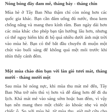
Nóng bỏng đầy đam mê, tháng bảy - tháng chín
Mùa hè ở Tây Ban Nha thậm chí còn nóng hơn các
quốc gia khác. Bạn cần đảm uống đủ nước, thoa kem
chống nắng và mang theo kính râm. Ban ngày dài hơn
các mùa khác cho phép bạn tận hưởng lâu hơn, nhưng
có thể nguy hiểm khi đi bộ quá nhiều dưới ánh mặt trời
vào mùa hè. Bạn có thể bắt đầu chuyến đi muộn một
chút vào buổi sáng để không quá mệt mỏi trước khi
nhìn thấy cảnh đêm.
Một mùa chào đón bạn với làn gió tươi mát, tháng
mười - tháng mười một
Sau mùa hè nóng nực, khi mùa thu mát mẻ đến, Tây
Ban Nha trở nên thú vị hơn và dễ dàng hơn để đi du
lịch. Khá mát mẻ vào sáng sớm hoặc ban đêm, vì vậy
bạn nên mang theo một chiếc áo khoác nhẹ và một
chiếc ô. So với mùa hè, từ mùa thu, giờ mở cửa cho