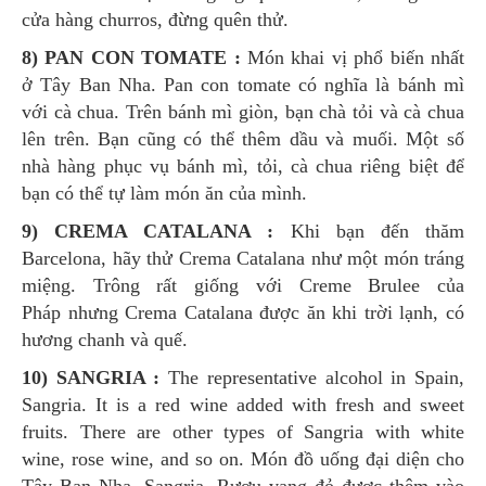
cửa hàng churros, đừng quên thử.
8) PAN CON TOMATE :
Món khai vị phổ biến nhất
ở Tây Ban Nha. Pan con tomate có nghĩa là bánh mì
với cà chua. Trên bánh mì giòn, bạn chà tỏi và cà chua
lên trên. Bạn cũng có thể thêm dầu và muối. Một số
nhà hàng phục vụ bánh mì, tỏi, cà chua riêng biệt để
bạn có thể tự làm món ăn của mình.
9) CREMA CATALANA :
Khi bạn đến thăm
Barcelona, ​​hãy thử Crema Catalana như một món tráng
miệng. Trông rất giống với Creme Brulee của
Pháp nhưng Crema Catalana được ăn khi trời lạnh, có
hương chanh và quế.
10) SANGRIA :
The representative alcohol in Spain,
Sangria. It is a red wine added with fresh and sweet
fruits. There are other types of Sangria with white
wine, rose wine, and so on. Món đồ uống đại diện cho
Tây Ban Nha, Sangria. Rượu vang đỏ được thêm vào