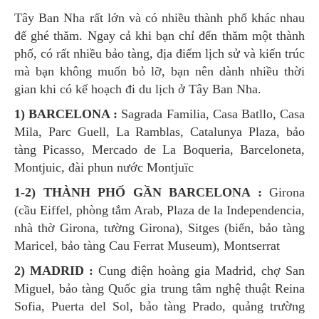
Tây Ban Nha rất lớn và có nhiều thành phố khác nhau
để ghé thăm. Ngay cả khi bạn chỉ đến thăm một thành
phố, có rất nhiều bảo tàng, địa điểm lịch sử và kiến trúc
mà bạn không muốn bỏ lỡ, bạn nên dành nhiều thời
gian khi có kế hoạch đi du lịch ở Tây Ban Nha.
1) BARCELONA :
Sagrada Familia, Casa Batllo, Casa
Mila, Parc Guell, La Ramblas, Catalunya Plaza, bảo
tàng Picasso, Mercado de La Boqueria, Barceloneta,
Montjuic, đài phun nước Montjuïc
1-2) THÀNH PHỐ GẦN BARCELONA :
Girona
(cầu Eiffel, phòng tắm Arab, Plaza de la Independencia,
nhà thờ Girona, tường Girona), Sitges (biển, bảo tàng
Maricel, bảo tàng Cau Ferrat Museum), Montserrat
2) MADRID :
Cung điện hoàng gia Madrid, chợ San
Miguel, bảo tàng Quốc gia trung tâm nghệ thuật Reina
Sofia, Puerta del Sol, bảo tàng Prado, quảng trường