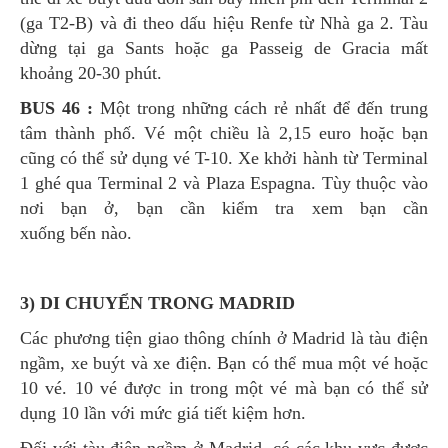
(ga T2-B) và đi theo dấu hiệu Renfe từ Nhà ga 2. Tàu
dừng tại ga Sants hoặc ga Passeig de Gracia mất
khoảng 20-30 phút.
BUS 46 :
Một trong những cách rẻ nhất để đến trung
tâm thành phố. Vé một chiều là 2,15 euro hoặc bạn
cũng có thể sử dụng vé T-10. Xe khởi hành từ Terminal
1 ghé qua Terminal 2 và Plaza Espagna. Tùy thuộc vào
nơi bạn ở, bạn cần kiểm tra xem bạn cần
xuống bến nào.
3) DI CHUYỂN TRONG MADRID
Các phương tiện giao thông chính ở Madrid là tàu điện
ngầm, xe buýt và xe điện. Bạn có thể mua một vé hoặc
10 vé. 10 vé được in trong một vé mà bạn có thể sử
dụng 10 lần với mức giá tiết kiệm hơn.
Đối với tàu điện ngầm ở Madrid, có các khu vực được