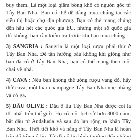
buy them. Là một loại giăm bông khô có nguồn gốc từ
Tây Ban Nha. Bạn có thể dễ dàng mua chúng tại các
siêu thị hoặc chợ địa phương. Bạn có thể mang chúng
đến hầu hết các quốc gia EU, nhưng một số quốc gia
thì không, bạn cần kiểm tra trước khi bạn mua chúng.
3) SANGRIA :
Sangria là một loại rượu phải thử ở
Tây Ban Nha. Để tận hưởng bầu không khí giống như
bạn đã có ở Tây Ban Nha, bạn có thể mang theo một
chai về nhà.
4) CAVA :
Nếu bạn không thể uống rượu vang đỏ, hãy
thử cava, một loại champagne Tây Ban Nha nhẹ nhàng
và có ga.
5) DẦU OLIVE :
Dầu ô liu Tây Ban Nha được coi là
tốt nhất trên thế giới. Họ có một lịch sử hơn 3000 năm,
bắt đầu từ Andalusia và sau đó lan rộng ra khắp Tây
Ban Nha. Thời tiết khô và nắng ở Tây Ban Nha là hoàn
hảo để trồng ô liu. Từ dầu ô liu bình thường đến những