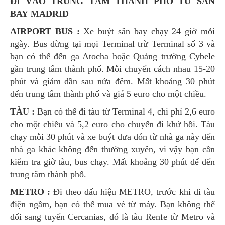
ĐI VÀO TRUNG TÂM THÀNH PHỐ TỪ SÂN
BAY MADRID
AIRPORT BUS :
Xe buýt sân bay chạy 24 giờ mỗi
ngày. Bus dừng tại mọi Terminal trừ Terminal số 3 và
bạn có thể đến ga Atocha hoặc Quảng trường Cybele
gần trung tâm thành phố. Mỗi chuyến cách nhau 15-20
phút và giảm dần sau nửa đêm. Mất khoảng 30 phút
đến trung tâm thành phố và giá 5 euro cho một chiều.
TÀU :
Bạn có thể đi tàu từ Terminal 4, chi phí 2,6 euro
cho một chiều và 5,2 euro cho chuyến đi khứ hồi. Tàu
chạy mỗi 30 phút và xe buýt đưa đón từ nhà ga này đến
nhà ga khác không đến thường xuyên, vì vậy bạn cần
kiểm tra giờ tàu, bus chạy. Mất khoảng 30 phút để đến
trung tâm thành phố.
METRO :
Đi theo dấu hiệu METRO, trước khi đi tàu
điện ngầm, bạn có thể mua vé từ máy. Bạn không thể
đổi sang tuyến Cercanias, đó là tàu Renfe từ Metro và