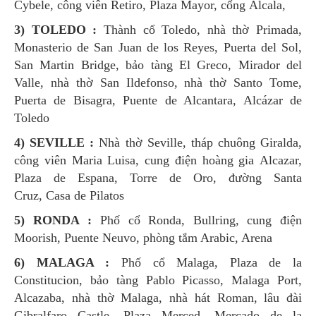
Cybele, công viên Retiro, Plaza Mayor, cổng Alcala,
3) TOLEDO :
Thành cổ Toledo, nhà thờ Primada,
Monasterio de San Juan de los Reyes, Puerta del Sol,
San Martin Bridge, bảo tàng El Greco, Mirador del
Valle, nhà thờ San Ildefonso, nhà thờ Santo Tome,
Puerta de Bisagra, Puente de Alcantara, Alcázar de
Toledo
4) SEVILLE :
Nhà thờ Seville, tháp chuông Giralda,
công viên Maria Luisa, cung điện hoàng gia Alcazar,
Plaza de Espana, Torre de Oro, đường Santa
Cruz, Casa de Pilatos
5) RONDA :
Phố cổ Ronda, Bullring, cung điện
Moorish, Puente Neuvo, phòng tắm Arabic, Arena
6) MALAGA :
Phố cổ Malaga, Plaza de la
Constitucion, bảo tàng Pablo Picasso, Malaga Port,
Alcazaba, nhà thờ Malaga, nhà hát Roman, lâu đài
Gibralfaro Castle, Plaza Merced, Mercado de la