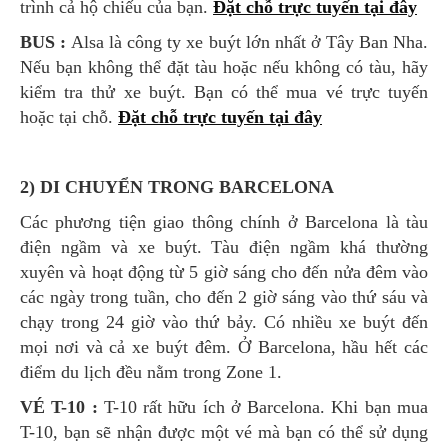
trình cả hộ chiếu của bạn.
Đặt chỗ trực tuyến tại đây
BUS :
Alsa là công ty xe buýt lớn nhất ở Tây Ban Nha.
Nếu bạn không thể đặt tàu hoặc nếu không có tàu, hãy
kiểm tra thử xe buýt. Bạn có thể mua vé trực tuyến
hoặc tại chỗ.
Đặt chỗ trực tuyến tại đây
2) DI CHUYỂN TRONG BARCELONA
Các phương tiện giao thông chính ở Barcelona là tàu
điện ngầm và xe buýt. Tàu điện ngầm khá thường
xuyên và hoạt động từ 5 giờ sáng cho đến nửa đêm vào
các ngày trong tuần, cho đến 2 giờ sáng vào thứ sáu và
chạy trong 24 giờ vào thứ bảy. Có nhiều xe buýt đến
mọi nơi và cả xe buýt đêm. Ở Barcelona, hầu hết các
điểm du lịch đều nằm trong Zone 1.
VÉ T-10 :
T-10 rất hữu ích ở Barcelona. Khi bạn mua
T-10, bạn sẽ nhận được một vé mà bạn có thể sử dụng