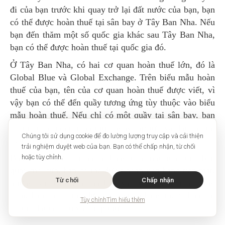
đi của bạn trước khi quay trở lại đất nước của bạn, bạn
có thể được hoàn thuế tại sân bay ở Tây Ban Nha. Nếu
bạn đến thăm một số quốc gia khác sau Tây Ban Nha,
bạn có thể được hoàn thuế tại quốc gia đó.
Ở Tây Ban Nha, có hai cơ quan hoàn thuế lớn, đó là
Global Blue và Global Exchange. Trên biểu mẫu hoàn
thuế của bạn, tên của cơ quan hoàn thuế được viết, vì
vậy bạn có thể đến quầy tương ứng tùy thuộc vào biểu
mẫu hoàn thuế. Nếu chỉ có một quầy tại sân bay, bạn
có thể tiến hành hoàn thuế ngay lập tức và đặt các tài
Chúng tôi sử dụng cookie để đo lường lượng truy cập và cải thiện
liệu vào hòm thư.
trải nghiệm duyệt web của bạn. Bạn có thể chấp nhận, từ chối
Bạn có thể được hoàn lại bằng tiền mặt hoặc thẻ. Khi
hoặc tùy chỉnh.
quầy mở cửa, bạn có thể được hoàn tiền bằng tiền mặt,
Từ chối
Chấp nhận
nhưng khi bạn đến sân bay vào tối muộn hoặc sáng
sớm, bạn chỉ có thể được hoàn tiền bằng thẻ vì bạn chỉ
Tùy chỉnh
Tìm hiểu thêm
có thể đặt tài liệu vào hộp thư.