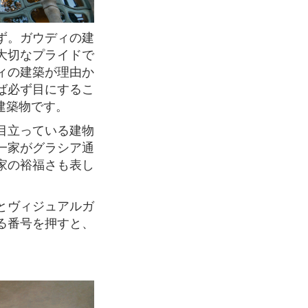
大切なプライドで
ィの建築が理由か
ば必ず目にするこ
建築物です。
一家がグラシア通
家の裕福さも表し
る番号を押すと、