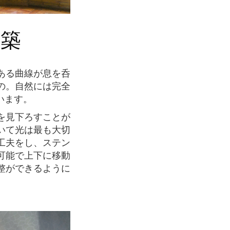
建築
の。自然には完全
います。
いて光は最も大切
工夫をし、ステン
可能で上下に移動
整ができるように