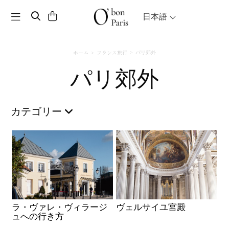
Toggle navigation
日本語
ホーム
フランス旅行
パリ郊外
パリ郊外
カテゴリー
ラ・ヴァレ・ヴィラージ
ヴェルサイユ宮殿
ュへの行き方