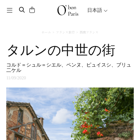
Toggle navigation
日本語
ホーム
フランス旅行
西南フランス
タルンの中世の街
コルド＝シュル＝シエル、ペンヌ、ピュイスシ、ブリュ
二ケル
11/09/2020