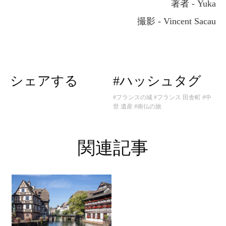
著者 - Yuka
撮影 - Vincent Sacau
シェアする
#ハッシュタグ
#フランスの城
#フランス 田舎町
#中
世 遺産
#南仏の旅
関連記事