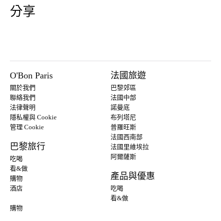
分享
O'Bon Paris
法國旅遊
關於我們
巴黎郊區
聯絡我們
法國中部
法律聲明
諾曼底
隱私權與 Cookie
布列塔尼
管理 Cookie
普羅旺斯
法國西南部
巴黎旅行
法國里維埃拉
阿爾薩斯
吃喝
看&做
產品與優惠
購物
酒店
吃喝
看&做
購物