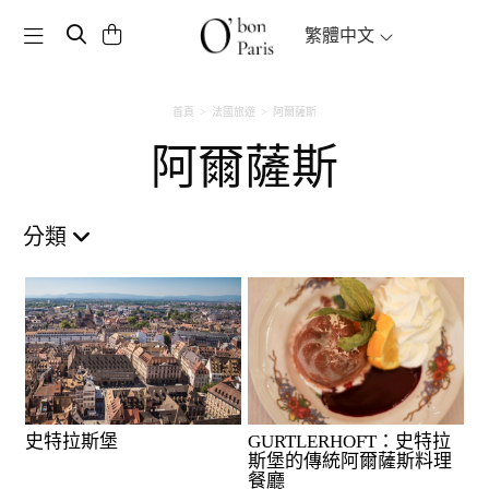
Toggle navigation
繁體中文
首頁
法國旅遊
阿爾薩斯
阿爾薩斯
分類
史特拉斯堡
GURTLERHOFT：史特拉
斯堡的傳統阿爾薩斯料理
餐廳