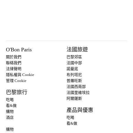
O'Bon Paris
法國旅遊
關於我們
巴黎郊區
聯絡我們
法國中部
法律聲明
諾曼底
隱私權與 Cookie
布列塔尼
管理 Cookie
普羅旺斯
法國西南部
巴黎旅行
法國里維埃拉
阿爾薩斯
吃喝
看&做
產品與優惠
購物
酒店
吃喝
看&做
購物