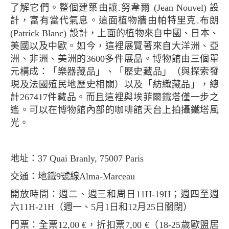
了解它們。整個建築由讓.努韋爾 (Jean Nouvel) 設
計，富有當代氣息。這面植物牆由帕特里克.布朗
(Patrick Blanc) 設計，上面的植物來自中國、日本、
美國以及中歐。如今，這裡展覽著來自大洋洲、亞
洲、非洲、美洲的3600多件展品。博物館由三個單
元構成：「樂器藏品」、「歷史藏品」（與探索發
現及法國殖民地歷史相關）以及「紡織藏品」，總
計267417件藏品。而且這裡與埃菲爾鐵塔僅一步之
遙。可以在博物館內部的咖啡館天台上拍攝鐵塔風
光。
地址：37 Quai Branly, 75007 Paris
交通：地鐵9號線Alma-Marceau
開放時間：週二、週三和周日11H-19H；週四至週
六11H-21H（週一、5月1日和12月25日關閉）
門票：全票12,00 €，折扣票7,00 €（18-25歲歐盟居