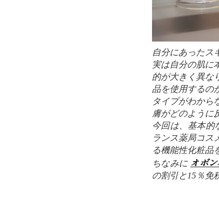
自分にあったスキンケアは、とっても大事。化粧品の数は数え切れないほどありますが、
実は自分の肌に
的が大きく異な
品を使用するの
タイプがわから
膚がどのように
今回は、基本的
ランス薬局コス
る機能性化粧品
オボン
ちなみに
の割引と15％