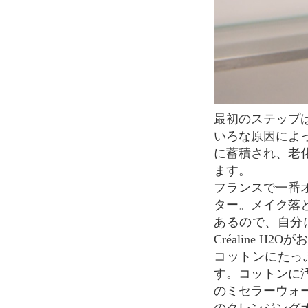
最初のステップは、クレンジングです。日常生活の中で、私たちの肌は大気汚染などいろ
いろな原因によ
に蓄積され、老
ます。
フランスで一番
ター。メイク落
あるので、自分
Créaline H2
コットンにたっ
す。コットンに
のミセラーウォ