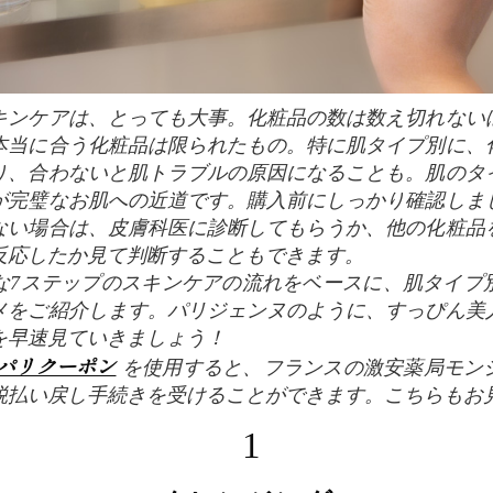
本当に合う化粧品は限られたもの。特に肌タイプ別に、
り、合わないと肌トラブルの原因になることも。肌のタ
が完璧なお肌への近道です。購入前にしっかり確認しま
ない場合は、皮膚科医に診断してもらうか、他の化粧品
反応したか見て判断することもできます。
な7ステップのスキンケアの流れをベースに、肌タイプ
メをご紹介します。パリジェンヌのように、すっぴん美
を早速見ていきましょう！
パリクーポン
を使用すると、フランスの激安薬局モン
免税払い戻し手続きを受けることができます。こちらもお
1