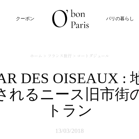
クーポン
パリの暮らし
ホーム
フランス旅行
コートダジュール
されるニース旧市街
トラン
13/03/2018