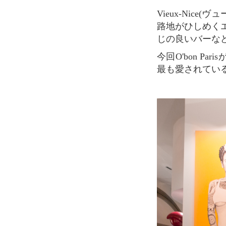
Vieux-Nice(ヴュー・ニース)と呼ばれるニースの旧市街は、昔の面影がそのままの、狭い
路地がひしめく
じの良いバーな
今回O'bon Parisが紹介するLe Bar des Oiseaux(ル・バー・デ・ゾワゾ)は、地元の人たちに
最も愛されてい