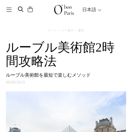
Toggle navigation
日本語
ホーム
パリ旅行
観光
ルーブル美術館2時
間攻略法
ルーブル美術館を最短で楽しむメソッド
09/08/2019