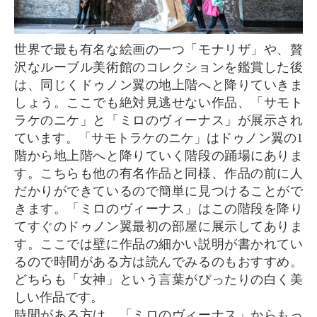
世界で最も有名な絵画の一つ「モナリザ」や、贅
沢なルーブル美術館のコレクションを鑑賞した後
は、同じくドゥノン翼の地上階へと降りていきま
しょう。ここでも絶対見逃せない作品、「サモト
ラケのニケ」と「ミロのヴィーナス」が展示され
ています。「サモトラケのニケ」はドゥノン翼の1
階から地上階へと降りていく階段の踊場にありま
す。こちらも他の有名作品と同様、作品の前に人
だかりができているので簡単に見つけることがで
きます。「ミロのヴィーナス」はこの階段を降り
てすぐのドゥノン翼最初の部屋に展示してありま
す。ここでは壁に作品の細かい説明が書かれてい
るので時間がある方は読んでみるのもおすすめ。
どちらも「女神」という言葉がぴったりの白く美
しい作品です。
時間がある方は、「ミロのヴィーナス」からもっ