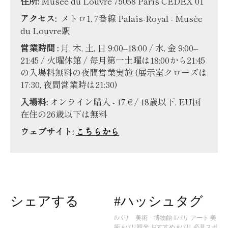
住所:
Musée du Louvre 75058 Paris CEDEX 01
アクセス:
メトロ1, 7番線 Palais-Royal - Musée
du Louvre駅
営業時間 :
月, 木, 土, 日 9:00–18:00 / 水, 金 9:00–
21:45 / 火曜休館 / 毎月第一土曜は18:00から21:45
の入場料無料の夜間営業実施 (展示室クローズは
17:30, 夜間営業時は21:30)
入場料:
オンライン購入 - 17 € / 18歳以下, EU国
在住の26歳以下は無料
ウェブサイト:
こちらから
シェアする
#ハッシュタグ
#パリ 美術 博物館
#パリ アート 美
術
#パリ観光 おすすめ
#パリ 必見スポ