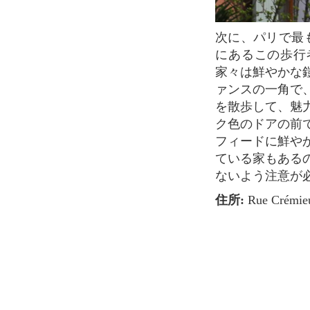
次に、パリで最も魅力的でカラフルな通りの 1 つ、クレミュー通りへ向かいます。12 区
にあるこの歩行
家々は鮮やかな
ァンスの一角で
を散歩して、魅
ク色のドアの前
フィードに鮮や
ている家もある
ないよう注意が
住所:
Rue Crémieu