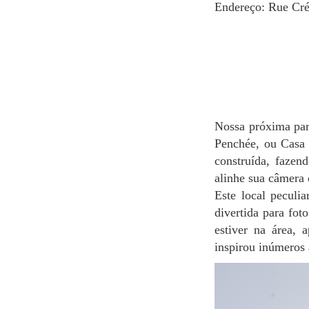
Endereço: Rue Cr
Nossa próxima parada é no distrito boêmio de Montmartre, onde encontramos a intrigante Maison
Penchée, ou Casa I
construída, fazend
alinhe sua câmera 
Este local peculi
divertida para fo
estiver na área, 
inspirou inúmeros a