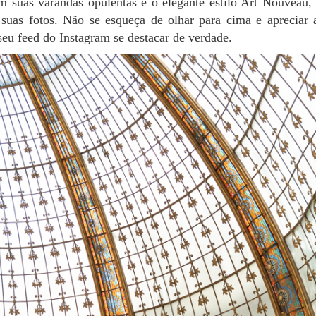
m suas varandas opulentas e o elegante estilo Art Nouveau,
s suas fotos. Não se esqueça de olhar para cima e apreciar 
eu feed do Instagram se destacar de verdade.