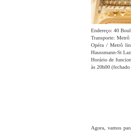
Endereço: 40 Bou
Transporte: Metrô 
Opéra / Metrô lin
Haussmann-St Laz
Horário de funcio
às 20h00 (fechado 
Agora, vamos para uma das ruas mais encantadoras e coloridas de Paris, a Rue Crémieux. Esta