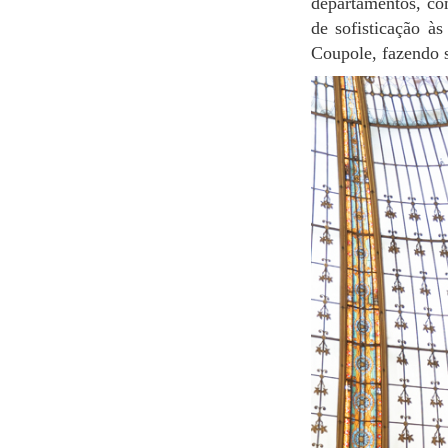
departamentos, co
de sofisticação à
Coupole, fazendo s