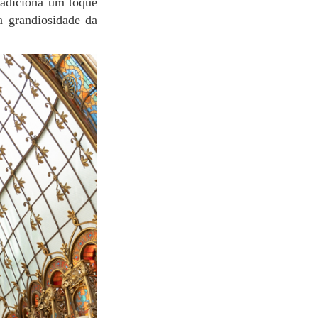
 adiciona um toque
a grandiosidade da