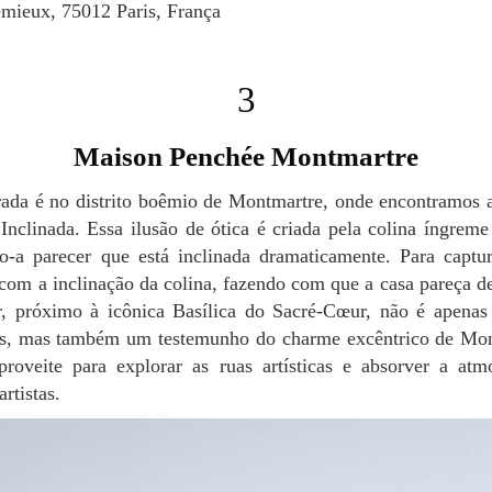
émieux, 75012 Paris, França
3
Maison Penchée Montmartre
nclinada. Essa ilusão de ótica é criada pela colina íngrem
o-a parecer que está inclinada dramaticamente. Para captur
com a inclinação da colina, fazendo com que a casa pareça de
ar, próximo à icônica Basílica do Sacré-Cœur, não é apena
tos, mas também um testemunho do charme excêntrico de Mo
aproveite para explorar as ruas artísticas e absorver a at
rtistas.