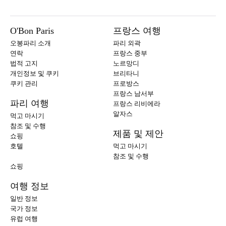
O'Bon Paris
프랑스 여행
오봉파리 소개
파리 외곽
연락
프랑스 중부
법적 고지
노르망디
개인정보 및 쿠키
브리타니
쿠키 관리
프로방스
프랑스 남서부
파리 여행
프랑스 리비에라
알자스
먹고 마시기
참조 및 수행
제품 및 제안
쇼핑
호텔
먹고 마시기
참조 및 수행
쇼핑
여행 정보
일반 정보
국가 정보
유럽 여행