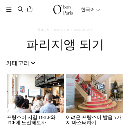
Toggle navigation
한국어
홈페이지
파리 라이프
파리지앵 되기
파리지앵 되기
카테고리
프랑스어 시험 DELF와
어려운 프랑스어 발음 5가
TCF에 도전해보자
지 마스터하기