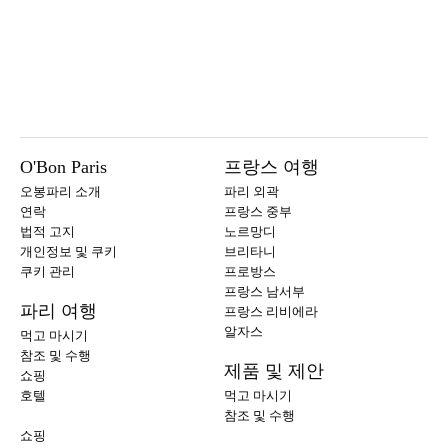
O'Bon Paris
프랑스 여행
오봉파리 소개
파리 외곽
연락
프랑스 중부
법적 고지
노르망디
개인정보 및 쿠키
브리타니
쿠키 관리
프로방스
프랑스 남서부
파리 여행
프랑스 리비에라
알자스
먹고 마시기
참조 및 수행
제품 및 제안
쇼핑
호텔
먹고 마시기
참조 및 수행
쇼핑