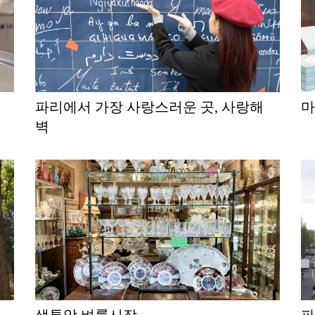
파리에서 가장 사랑스러운 곳, 사랑해
벽
생투앙 벼룩시장