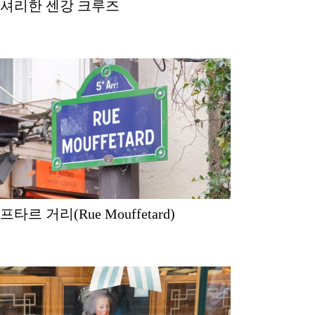
럭셔리한 센강 크루즈
뮈프타르 거리(Rue Mouffetard)