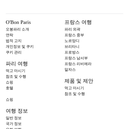
O'Bon Paris
프랑스 여행
오봉파리 소개
파리 외곽
연락
프랑스 중부
법적 고지
노르망디
개인정보 및 쿠키
브리타니
쿠키 관리
프로방스
프랑스 남서부
파리 여행
프랑스 리비에라
알자스
먹고 마시기
참조 및 수행
제품 및 제안
쇼핑
호텔
먹고 마시기
참조 및 수행
쇼핑
여행 정보
일반 정보
국가 정보