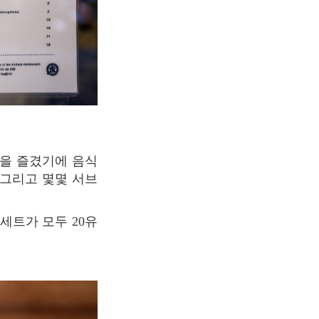
을
즐겼기에
음식
그리고
몇몇
서브
세트가
모두
20
유