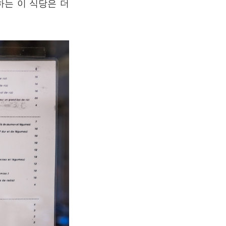
하는
이
식당은
더