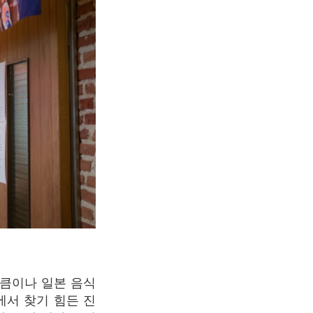
큼이나
일본
음식
에서
찾기
힘든
진