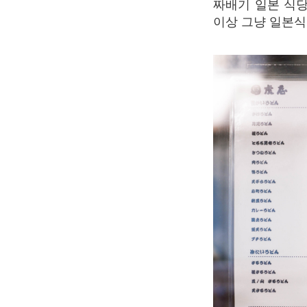
짜배기
일본
식
이상
그냥
일본식