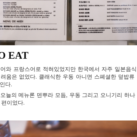
TO EAT
본어와
프랑스어로
적혀있었지만
한국에서
자주
일본음식
어려움은
없었다
.
클래식한
우동
아니면
스폐셜한
덮밥류
인다
.
오늘의
메뉴론
덴뿌라
모듬
,
우동
그리고
오니기리
하나
편이었다
.