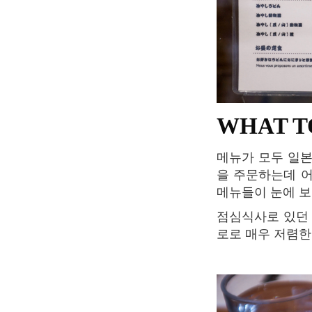
WHAT 
메뉴가
모두
일
을
주문하는데
메뉴들이
눈에
보
점심식사로
있던
로로
매우
저렴한