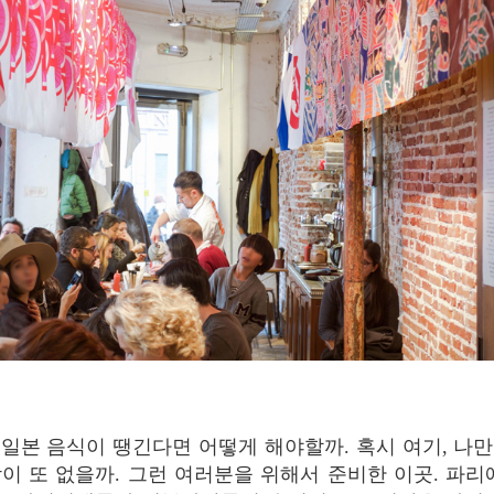
일본
음식이
땡긴다면
어떻게
해야할까
.
혹시
여기
,
나만
람이
또
없을까
.
그런
여러분을
위해서
준비한
이곳
.
파리