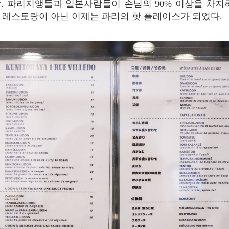
당
.
파리지앵들과
일본사람들이
손님의
90%
이상을
차지
레스토랑이
아닌
이제는
파리의
핫
플레이스가
되었다
.