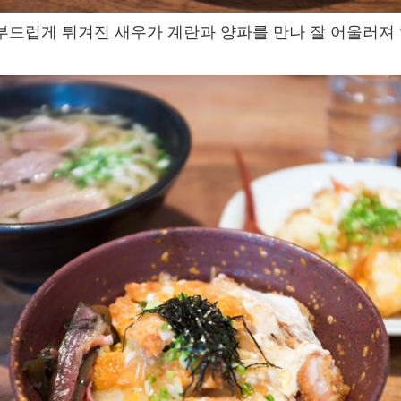
부드럽게
튀겨진
새우가
계란과
양파를
만나
잘
어울러져