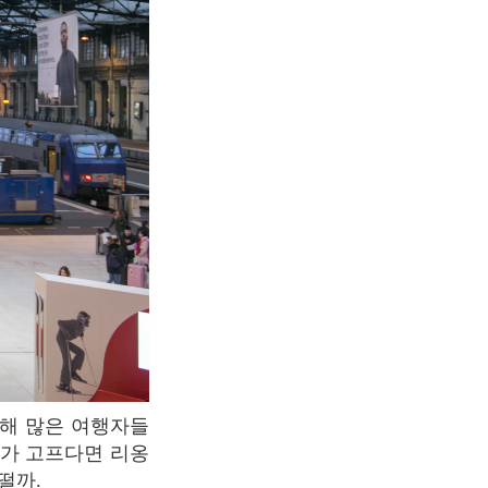
배가 고프다면 리옹
떨까.