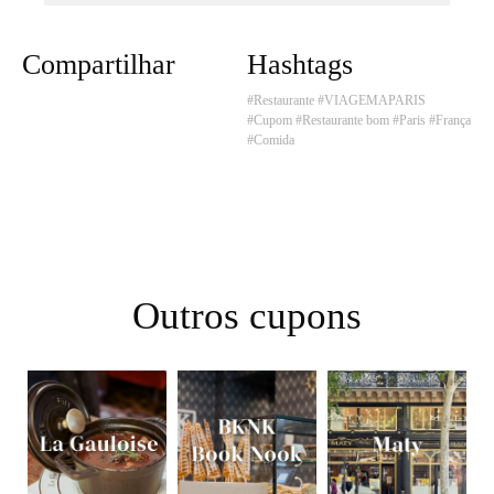
Compartilhar
Hashtags
#Restaurante
#VIAGEMAPARIS
#Cupom
#Restaurante bom
#Paris
#França
#Comida
Outros cupons