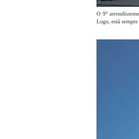
O 9° arrondissement é, sem dúvidas, um dos bairros parisienses com o maior número de hotéis.
Logo, está sempre