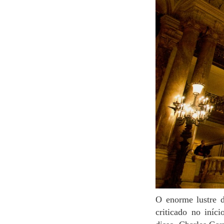
O enorme lustre de vidro que fica no centro da Palais Garnier pesa sete toneladas e foi muito
criticado no iníc