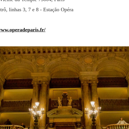
rô, linhas 3, 7 e 8 - Estação Opéra
www.operadeparis.fr/