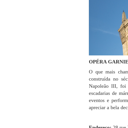
OPÉRA GARNI
O que mais chama atenção neste bairro é obviamente o Palais Garnier. Esta casa de ópera
construída no sé
Napoleão III, foi
escadarias de már
eventos e perform
apreciar a bela de
Endereço:
28 rue 