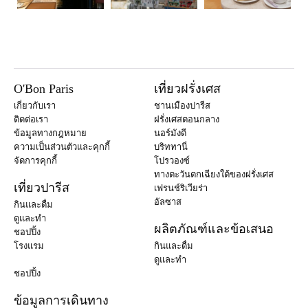
O'Bon Paris
เที่ยวฝรั่งเศส
เกี่ยวกับเรา
ชานเมืองปารีส
ติดต่อเรา
ฝรั่งเศสตอนกลาง
ข้อมูลทางกฎหมาย
นอร์มังดี
ความเป็นส่วนตัวและคุกกี้
บริททานี่
จัดการคุกกี้
โปรวองซ์
ทางตะวันตกเฉียงใต้ของฝรั่งเศส
เที่ยวปารีส
เฟรนช์ริเวียร่า
อัลซาส
กินและดื่ม
ดูและทำ
ผลิตภัณฑ์และข้อเสนอ
ชอปปิ้ง
โรงแรม
กินและดื่ม
ดูและทำ
ชอปปิ้ง
ข้อมูลการเดินทาง