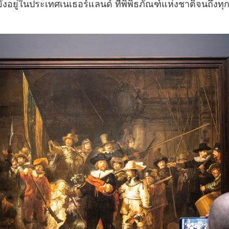
ังอยู่ในประเทศเนเธอร์แลนด์ ที่พิพิธภัณฑ์แห่งชาติจนถึงทุกว