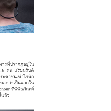
16 คน แร็มบรันต์
งประชาชนเท่าไรนัก
ูกบอกว่าเป็นฉากใน
nour ที่พิพิธภัณฑ์
ี่แล้ว