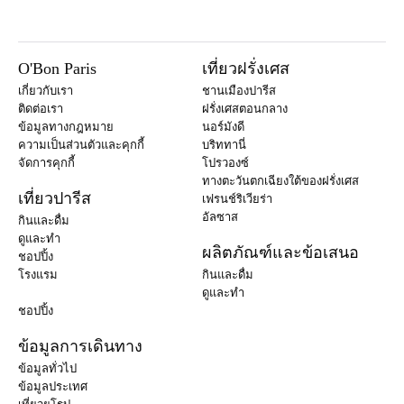
O'Bon Paris
เที่ยวฝรั่งเศส
เกี่ยวกับเรา
ชานเมืองปารีส
ติดต่อเรา
ฝรั่งเศสตอนกลาง
ข้อมูลทางกฎหมาย
นอร์มังดี
ความเป็นส่วนตัวและคุกกี้
บริททานี่
จัดการคุกกี้
โปรวองซ์
ทางตะวันตกเฉียงใต้ของฝรั่งเศส
เที่ยวปารีส
เฟรนช์ริเวียร่า
อัลซาส
กินและดื่ม
ดูและทำ
ผลิตภัณฑ์และข้อเสนอ
ชอปปิ้ง
โรงแรม
กินและดื่ม
ดูและทำ
ชอปปิ้ง
ข้อมูลการเดินทาง
ข้อมูลทั่วไป
ข้อมูลประเทศ