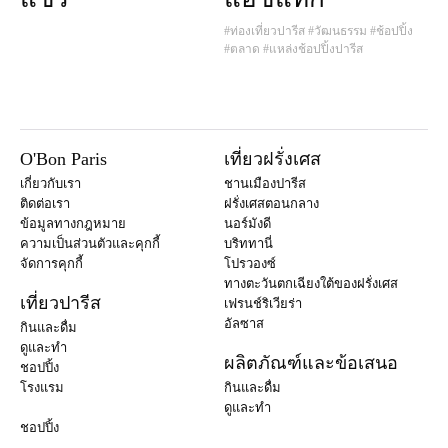
#ท่องเที่ยวปารีส
#วัฒนธรรม
#ช้อปปิ้ง
#ตลาด
#แหล่งช้อปปิ้งปารีส
O'Bon Paris
เที่ยวฝรั่งเศส
เกี่ยวกับเรา
ชานเมืองปารีส
ติดต่อเรา
ฝรั่งเศสตอนกลาง
ข้อมูลทางกฎหมาย
นอร์มังดี
ความเป็นส่วนตัวและคุกกี้
บริททานี่
จัดการคุกกี้
โปรวองซ์
ทางตะวันตกเฉียงใต้ของฝรั่งเศส
เที่ยวปารีส
เฟรนช์ริเวียร่า
อัลซาส
กินและดื่ม
ดูและทำ
ผลิตภัณฑ์และข้อเสนอ
ชอปปิ้ง
โรงแรม
กินและดื่ม
ดูและทำ
ชอปปิ้ง