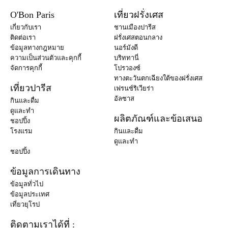
O'Bon Paris
เที่ยวฝรั่งเศส
เกี่ยวกับเรา
ชานเมืองปารีส
ติดต่อเรา
ฝรั่งเศสตอนกลาง
ข้อมูลทางกฎหมาย
นอร์มังดี
ความเป็นส่วนตัวและคุกกี้
บริททานี่
จัดการคุกกี้
โปรวองซ์
ทางตะวันตกเฉียงใต้ของฝรั่งเศส
เที่ยวปารีส
เฟรนช์ริเวียร่า
อัลซาส
กินและดื่ม
ดูและทำ
ผลิตภัณฑ์และข้อเสนอ
ชอปปิ้ง
โรงแรม
กินและดื่ม
ดูและทำ
ชอปปิ้ง
ข้อมูลการเดินทาง
ข้อมูลทั่วไป
ข้อมูลประเทศ
เที่ยวยุโรป
ติดตามเราได้ที่ :