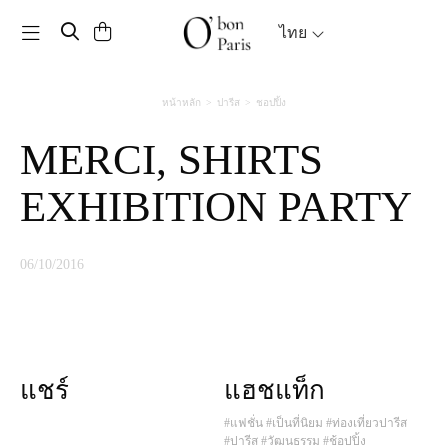
Toggle navigation
ไทย
หน้าหลัก
ปารีส
ชอปปิ้ง
MERCI, SHIRTS
EXHIBITION PARTY
06/10/2016
แชร์
แฮชแท็ก
#แฟชั่น
#เป็นที่นิยม
#ท่องเที่ยวปารีส
#ปารีส
#วัฒนธรรม
#ช้อปปิ้ง