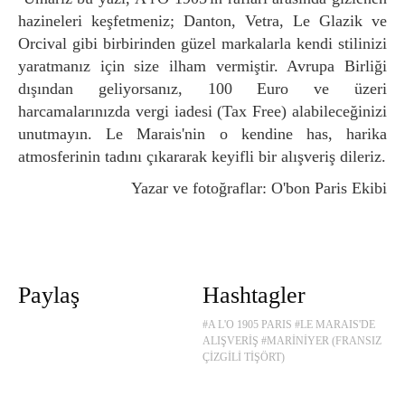
hazineleri keşfetmeniz; Danton, Vetra, Le Glazik ve
Orcival gibi birbirinden güzel markalarla kendi stilinizi
yaratmanız için size ilham vermiştir. Avrupa Birliği
dışından geliyorsanız, 100 Euro ve üzeri
harcamalarınızda vergi iadesi (Tax Free) alabileceğinizi
unutmayın. Le Marais'nin o kendine has, harika
atmosferinin tadını çıkararak keyifli bir alışveriş dileriz.
Yazar ve fotoğraflar: O'bon Paris Ekibi
Paylaş
Hashtagler
#A L'O 1905 PARIS
#LE MARAIS'DE
ALIŞVERİŞ
#MARİNİYER (FRANSIZ
ÇİZGİLİ TİŞÖRT)