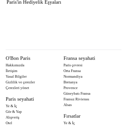
Paris'in Hediyelik Eşyaları
O'Bon Paris
Fransa seyahati
Hakkımızda
Paris çevresi
İletişim
Orta Fransa
Yasal Bilgiler
Normandiya
Gizlilik ve çerezler
Bretanya
Çerezleri yönet
Provence
Güneybatı Fransa
Paris seyahati
Fransız Rivierası
Alsas
Ye & İç
Gör & Yap
Fırsatlar
Alışveriş
Otel
Ye & İç