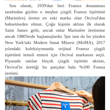
Son olarak, 1939'dan beri Fransız donanması
tarafından giyilen o meşhur çizgili Fransız tişörtünü
(Marinière) üreten en eski marka olan Orcival'dan
bahsetmeden olmaz. Çoğu kişinin aklına ilk olarak
Saint James gelir, ancak onlar Marinière üretimine
ancak 1980'lerde başlamışlardır. İşte tam da bu yüzden
New York'taki Modern Sanat Müzesi (MoMA), 2017
yılındaki koleksiyonunda orijinal Fransız çizgili
tişörtünü temsil etmesi için Orcival markasını seçti.
Piyasada satılan birçok çizgili tişörtün aksine,
Orcival'in ürettiği bu parçalar hala %100 Fransa
üretimi.