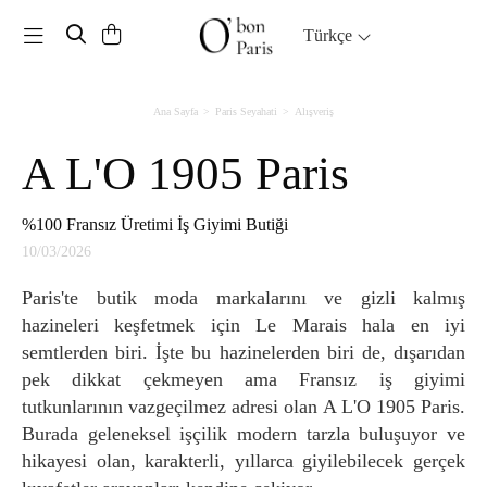
Toggle navigation
Türkçe
Ana Sayfa
Paris Seyahati
Alışveriş
A L'O 1905 Paris
%100 Fransız Üretimi İş Giyimi Butiği
10/03/2026
Paris'te butik moda markalarını ve gizli kalmış
hazineleri keşfetmek için Le Marais hala en iyi
semtlerden biri. İşte bu hazinelerden biri de, dışarıdan
pek dikkat çekmeyen ama Fransız iş giyimi
tutkunlarının vazgeçilmez adresi olan A L'O 1905 Paris.
Burada geleneksel işçilik modern tarzla buluşuyor ve
hikayesi olan, karakterli, yıllarca giyilebilecek gerçek